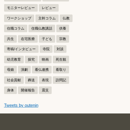
モニターレビュー
レビュー
ワークショップ
主幹コラム
仏教
住職コラム
住職仏教講話
供養
共生
在宅医療
子ども
宗教
寄稿/インタビュー
寺院
対談
幼児教育
探究
映画
死生観
母娘
演劇
看仏連携
看取り
社会貢献
葬送
表現
訪問記
身体
開催報告
震災
つぶやきをスキップする
Tweets by outenin
つぶやき