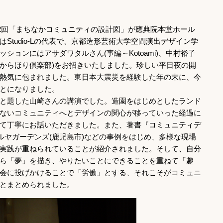
62回「まちなかコミュニティの設計図」が應典院本堂ホール
Studio-Lの代表で、京都造形芸術大学空間演出デザイン学
ションにはアサダワタルさん(事編～Kotoami)、中村裕子
(からほり倶楽部)をお招きいたしました。珍しい平日夜の開
熱気に包まれました。東日本大震災を経験した年の末に、今
とになりました。
と題した山崎さんの講演でした。造園をはじめとしたランド
ないコミュニティへとデザインの関心が移っていった経過に
て丁寧にお話いただきました。また、著書『コミュニティデ
ルヤガーデンズ(鹿児島市)などの事例をはじめ、多様な現場
実践が重ねられていることが紹介されました。そして、自分
ら「夢」を描き、やりたいことにできることを重ねて「趣
会に投げかけることで「労働」とする、それこそがコミュニ
とまとめられました。