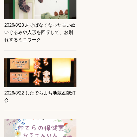
記事を読む
2026/8/23 あそばなくなった古いぬ
いぐるみや人形を回収して、お別
れするミニワーク
記事を読む
2026/8/22 したでらまち地蔵盆献灯
会
記事を読む