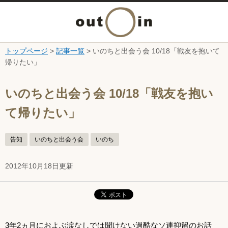
メ
ニ
トップページ
>
記事一覧
> いのちと出会う会 10/18「戦友を抱いて
本文へ
帰りたい」
ュ
ここから本文です。
ー
いのちと出会う会 10/18「戦友を抱い
て帰りたい」
を
開
告知
いのちと出会う会
いのち
く
2012年10月18日更新
3年2ヵ月におよぶ涙なしでは聞けない過酷なソ連抑留のお話