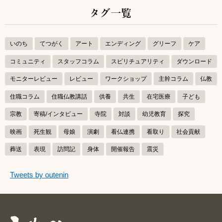
タグ一覧
いのち
てつがく
アート
エンディング
グリーフ
ケア
コミュニティ
スタッフコラム
スピリチュアリティ
ダウンロード
モニターレビュー
レビュー
ワークショップ
主幹コラム
仏教
住職コラム
住職仏教講話
供養
共生
在宅医療
子ども
宗教
寄稿/インタビュー
寺院
対談
幼児教育
探究
映画
死生観
母娘
演劇
看仏連携
看取り
社会貢献
葬送
表現
訪問記
身体
開催報告
震災
つぶやきをスキップする
Tweets by outenin
つぶやき