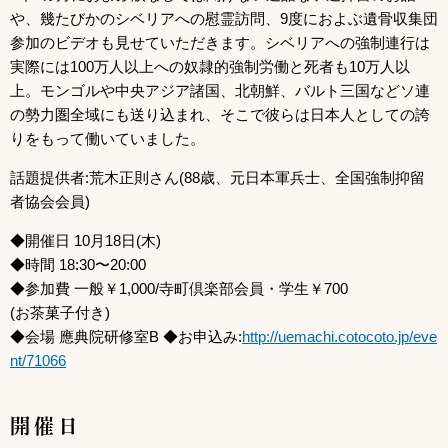
や、幾たびかのシベリアへの慰霊訪問、9度におよぶ遺骨収集団
参加のビデオも見せていただきます。シベリアへの強制連行は
実際には100万人以上への奴隷的強制労働と死者も10万人以
上。モンゴルや中央アジア諸国、北朝鮮、バルト三国などソ連
の勢力圏全域にも送り込まれ、そこで彼らは日本人としての誇
りをもって働いていました。
話題提供者:荒木正則さん(88歳、元日本軍兵士、全国強制抑留
者協会会員)
◆開催日 10月18日(木)
◆時間 18:30〜20:00
◆参加費 一般￥1,000/寺町倶楽部会員・学生￥700
(お茶菓子付き)
◆会場 應典院研修室B ◆お申込み:
http://uemachi.cotocoto.jp/eve
nt/71066
開催日