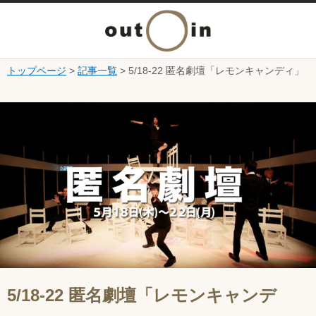
メ
ニ
トップページ
>
記事一覧
> 5/18-22 匿名劇壇「レモンキャンディ」
本文へ
ュ
ここから本文です。
ー
を
開
く
5/18-22 匿名劇壇「レモンキャンデ