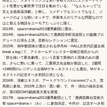
得意とし、スタイリッシュな笑いを取り入れたエンターテイメ
ント性豊かな劇世界で注目を集めている。「“なんちゃって”と
言える低体温演劇」と称し、コメディでもコントでもなく、ジ
ョークのような軽いタッチで、作家本人のリアルな問題なので
はと疑える物語をユーモアたっぷりに描く。
2013年、space×drama2013優秀劇団に選出。
2014年、space×drama2014にて應典院寺町倶楽部との協働プロ
デュース公演を上演。芸創セレクションに選定。
2015年、例年数団体が選出される伊丹AI・HALL次世代応援企画
break a legにて、アイホールディレクター岩崎正裕氏からの
「群を抜いて匿名劇壇」という言葉で異例の１団体のみの選
出。さらに勢いに乗って、三重県文化会館が新設した、2週間
×24時間のレジデンス企画Mゲキ→ネクストにも選出。Mゲキ→
ネクストの記念すべき初回公演となる。
2016年、演劇エキスポ、アートグラウンドcocoromiフェス、荒
馬祭に参加。2015年上演の「悪い癖」で、作・演出の福谷圭祐
が、第23回OMS戯曲賞大賞を授賞。
2017年、space×drama2013優秀劇団として「應典院舞台芸術大
祭 space×drama ○ （わ）」に参加決定。今作が、記念すべき初