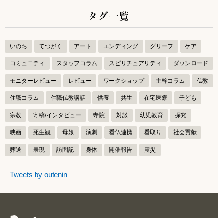
タグ一覧
いのち
てつがく
アート
エンディング
グリーフ
ケア
コミュニティ
スタッフコラム
スピリチュアリティ
ダウンロード
モニターレビュー
レビュー
ワークショップ
主幹コラム
仏教
住職コラム
住職仏教講話
供養
共生
在宅医療
子ども
宗教
寄稿/インタビュー
寺院
対談
幼児教育
探究
映画
死生観
母娘
演劇
看仏連携
看取り
社会貢献
葬送
表現
訪問記
身体
開催報告
震災
つぶやきをスキップする
Tweets by outenin
つぶやき