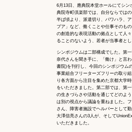
6月13日、應典院本堂ホールにてシ
典院寺町倶楽部では、自分ならではの
半ば頃より、派遣切り、パワハラ、ア
プア」など、働くことや仕事そのもの
の創造的な表現活動の拠点として人々
ることのないよう、若者が当事者とし
シンポジウムは二部構成でした。第一
奈代さんを聞き手に、「働け」と言わ
書院)を刊行し、今回のシンポジウム
事業組合フリーターズフリーの取り組
り各方面から注目を集めた京都大学時間雇
をいただきました。第二部では、第一
の生きづらさや活動を通じてどのよう
は別の視点から議論を重ねました。フ
さん、障害者施設でヘルパーとして勤
大澤信亮さんの3人が、そしてUnion
いただきました。