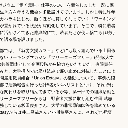
ンポジウム「働く意味・仕事の未来」を開催しました。既に應
生き方を考える機会を多数設けてています。しかし特に昨年
カハラをはじめ、働くほどに貧しくなっていく「ワーキング
が置かれている状況が深刻化しています。そこで、特に若者
に活かされてきた應典院にて、若者たちが使い捨てられ続け
て語る場を設けました。
部では、「就労支援カフェ」などにも取り組んでいる上田假
ないワーキングマガジン『フリーターズフリー』(発売:人文
の共催団体として企画段階から協力をいただいた、有限責任
みと、大学構内での座り込みで雇い止めに対抗したことによ
用職員組合「Union Extasy」の活動について、事例の紹
部で活動報告を行った計5名がパネリストとなり、それぞれ
な関わりを取り結んできているか等、第一部での組織活動と
リーターズフリーからは、野宿者支援に取り組む生田 武志
務している杉田俊介さん、大学の非常勤講師等を務めている
Extasyからは井上昌哉さんと小川恭平さんに、それぞれ登壇