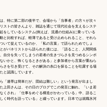
は、特に第二部の後半で、会場から「当事者」の方々が次々
リストの皆さんより、雑誌を通じて現代社会を支えるシステ
起をしているシステム(例えば、流通の仕組み)に乗っている
動と比較すれば、軽薄であると受け止められること、それら
ついて捉えているのか、「私の言葉」で語られためでしょ
とがパネリストから語られた後には、「語ること、人間関係
、自分を失ってしまうの若者の生きづらさを見つめるシンポ
ないかと、怖くなるときがある」と参加者から言葉が重ねら
らさを引き受けて、その解決の糸口を探ることを吐露する場
たと認識しています。
ら「連帯は簡単だが、団結は難しい」という発言が出まし
た上田さんは、その日のブログでこの発言に触れ、「いま若
なくされ」「仕事をめぐる構造がかわっている」中、語るこ
しく時代を語っている」と綴っています。日本では就職氷河