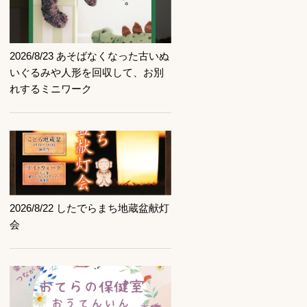
記事を読む
2026/8/23 あそばなくなった古いぬ
いぐるみや人形を回収して、お別
れするミニワーク
記事を読む
2026/8/22 したでらまち地蔵盆献灯
会
記事を読む