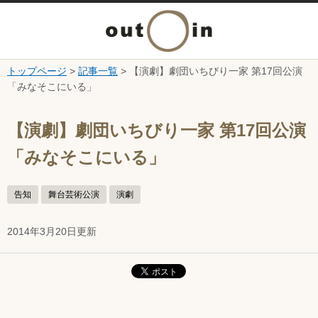
メ
ニ
トップページ
>
記事一覧
> 【演劇】劇団いちびり一家 第17回公演
本文へ
「みなそこにいる」
ュ
ここから本文です。
ー
【演劇】劇団いちびり一家 第17回公演
「みなそこにいる」
を
開
告知
舞台芸術公演
演劇
く
2014年3月20日更新