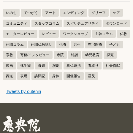
いのち
てつがく
アート
エンディング
グリーフ
ケア
コミュニティ
スタッフコラム
スピリチュアリティ
ダウンロード
モニターレビュー
レビュー
ワークショップ
主幹コラム
仏教
住職コラム
住職仏教講話
供養
共生
在宅医療
子ども
宗教
寄稿/インタビュー
寺院
対談
幼児教育
探究
映画
死生観
母娘
演劇
看仏連携
看取り
社会貢献
葬送
表現
訪問記
身体
開催報告
震災
つぶやきをスキップする
Tweets by outenin
つぶやき