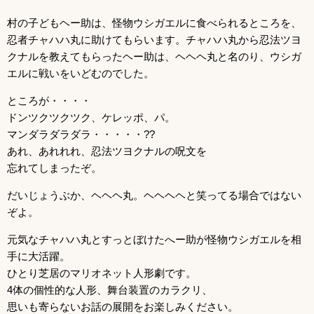
村の子どもヘー助は、怪物ウシガエルに食べられるところを、
忍者チャハハ丸に助けてもらいます。チャハハ丸から忍法ツヨ
クナルを教えてもらったヘー助は、ヘヘヘ丸と名のり、ウシガ
エルに戦いをいどむのでした。
ところが・・・・
ドンツクツクツク、ケレッポ、パ。
マンダラダラダラ・・・・・??
あれ、あれれれ、忍法ツヨクナルの呪文を
忘れてしまったぞ。
だいじょうぶか、ヘヘヘ丸。ヘヘヘヘと笑ってる場合ではない
ぞよ。
元気なチャハハ丸とすっとぼけたへー助が怪物ウシガエルを相
手に大活躍。
ひとり芝居のマリオネット人形劇です。
4体の個性的な人形、舞台装置のカラクリ、
思いも寄らないお話の展開をお楽しみください。