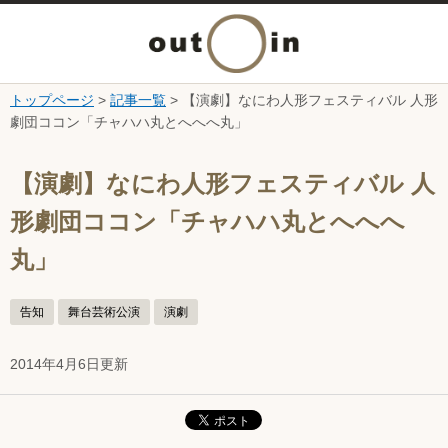
メ
ニ
トップページ
>
記事一覧
> 【演劇】なにわ人形フェスティバル 人形
本文へ
劇団ココン「チャハハ丸とへへへ丸」
ュ
ここから本文です。
ー
【演劇】なにわ人形フェスティバル 人
形劇団ココン「チャハハ丸とへへへ
を
丸」
開
告知
舞台芸術公演
演劇
く
2014年4月6日更新