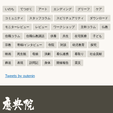
いのち
てつがく
アート
エンディング
グリーフ
ケア
コミュニティ
スタッフコラム
スピリチュアリティ
ダウンロード
モニターレビュー
レビュー
ワークショップ
主幹コラム
仏教
住職コラム
住職仏教講話
供養
共生
在宅医療
子ども
宗教
寄稿/インタビュー
寺院
対談
幼児教育
探究
映画
死生観
母娘
演劇
看仏連携
看取り
社会貢献
葬送
表現
訪問記
身体
開催報告
震災
つぶやきをスキップする
Tweets by outenin
つぶやき