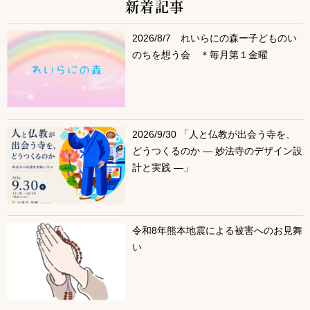
新着記事
サブコンテンツ
2026/8/7 れいらにの森ー子どものい
のちを想う会 ＊毎月第１金曜
2026/9/30 「人と仏教が出会う寺を、
どうつくるのか ― 妙法寺のデザイン設
計と実践 ―」
令和8年熊本地震による被害へのお見舞
い