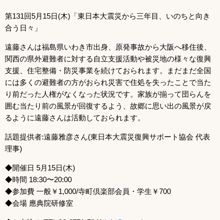
第131回5月15日(木)「東日本大震災から三年目、いのちと向き
合う日々」
遠藤さんは福島県いわき市出身、原発事故から大阪へ移住後、
関西の県外避難者に対する自立支援活動や被災地の様々な復興
支援、住宅整備・防災事業を続けておられます。まだまだ全国
には多くの避難者の方がおられ災害で住処を失ったことで当た
り前だった人権がなくなった状況です。家族が揃って団らんを
囲む当たり前の風景が回復するよう、故郷に思い出の風景が戻
るように遠藤さんは活動しておられます。
話題提供者:遠藤雅彦さん(東日本大震災復興サポート協会 代表
理事)
◆開催日 5月15日(木)
◆時間 18:30〜20:00
◆参加費 一般￥1,000/寺町倶楽部会員・学生￥700
◆会場 應典院研修室