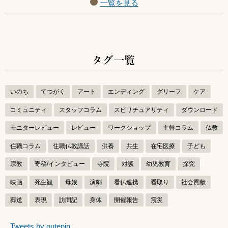
一覧を見る
タグ一覧
いのち
てつがく
アート
エンディング
グリーフ
ケア
コミュニティ
スタッフコラム
スピリチュアリティ
ダウンロード
モニターレビュー
レビュー
ワークショップ
主幹コラム
仏教
住職コラム
住職仏教講話
供養
共生
在宅医療
子ども
宗教
寄稿/インタビュー
寺院
対談
幼児教育
探究
映画
死生観
母娘
演劇
看仏連携
看取り
社会貢献
葬送
表現
訪問記
身体
開催報告
震災
つぶやきをスキップする
Tweets by outenin