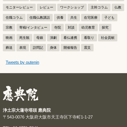
モニターレビュー
レビュー
ワークショップ
主幹コラム
仏教
住職コラム
住職仏教講話
供養
共生
在宅医療
子ども
宗教
寄稿/インタビュー
寺院
対談
幼児教育
探究
映画
死生観
母娘
演劇
看仏連携
看取り
社会貢献
葬送
表現
訪問記
身体
開催報告
震災
つぶやきをスキップする
Tweets by outenin
つぶやき
浄土宗大蓮寺塔頭 應典院
〒543-0076
大阪府大阪市天王寺区下寺町1-1-27