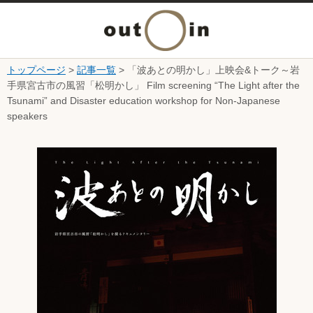
メ
ニ
トップページ
>
記事一覧
> 「波あとの明かし」上映会&トーク～岩
本文へ
手県宮古市の風習「松明かし」 Film screening “The Light after the
ュ
Tsunami” and Disaster education workshop for Non-Japanese
speakers
ー
ここから本文です。
を
開
く