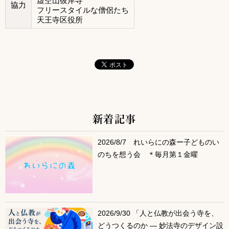
虚空山彼岸寺
協力
フリースタイルな僧侶たち
天王寺区役所
新着記事
サブコンテンツ
2026/8/7 れいらにの森ー子どものい
のちを想う会 ＊毎月第１金曜
2026/9/30 「人と仏教が出会う寺を、
どうつくるのか ― 妙法寺のデザイン設