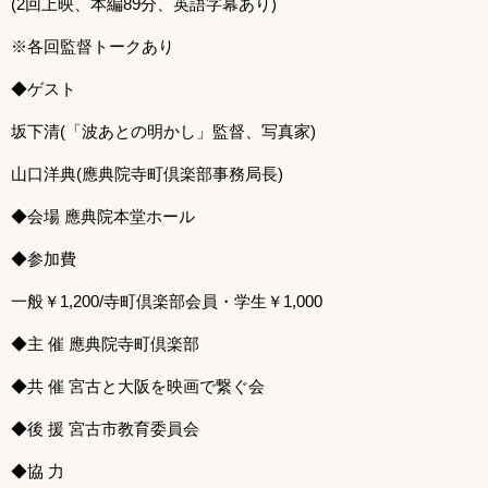
(2回上映、本編89分、英語字幕あり)
※各回監督トークあり
◆ゲスト
坂下清(「波あとの明かし」監督、写真家)
山口洋典(應典院寺町倶楽部事務局長)
◆会場 應典院本堂ホール
◆参加費
一般￥1,200/寺町倶楽部会員・学生￥1,000
◆主 催 應典院寺町倶楽部
◆共 催 宮古と大阪を映画で繋ぐ会
◆後 援 宮古市教育委員会
◆協 力