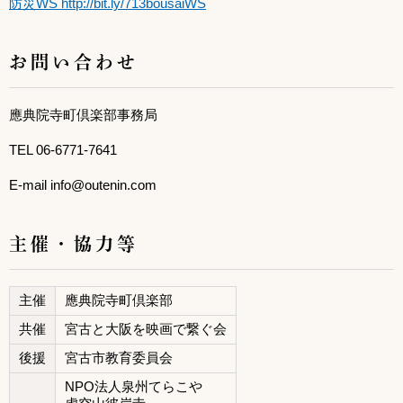
防災WS
http://bit.ly/713bousaiWS
お問い合わせ
應典院寺町倶楽部事務局
TEL 06-6771-7641
E-mail info@outenin.com
主催・協力等
主催
應典院寺町倶楽部
共催
宮古と大阪を映画で繋ぐ会
後援
宮古市教育委員会
NPO法人泉州てらこや