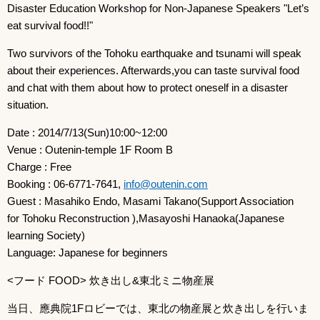
Disaster Education Workshop for Non-Japanese Speakers "Let’s
eat survival food!!"
Two survivors of the Tohoku earthquake and tsunami will speak
about their experiences. Afterwards,you can taste survival food
and chat with them about how to protect oneself in a disaster
situation.
Date : 2014/7/13(Sun)10:00~12:00
Venue : Outenin-temple 1F Room B
Charge : Free
Booking : 06-6771-7641,
info@outenin.com
Guest : Masahiko Endo, Masami Takano(Support Association
for Tohoku Reconstruction ),Masayoshi Hanaoka(Japanese
learning Society)
Language: Japanese for beginners
<フード FOOD> 炊き出し&東北ミニ物産展
当日、應典院1Fロビーでは、東北の物産展と炊き出しを行いま