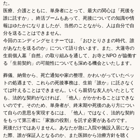
た。
医療、介護とともに、単身者にとって、最大の関心は「死後を
誰に託すか」。終活ブームもあって、死後についての知識や情
報はゆたかになりましたが、当然のことながら、人は自分で自
分を送ることはできません。
今回のエンディングセミナーでは、「おひとりさまの時代、誰
があなたを送るのか」について語り合います。また、大蓮寺の
生前個人墓「自然」の取り組みを通して、お寺とNPO が協働す
る「生前契約」の可能性についても深める機会といたします。
葬儀、納骨から、死亡通知や家の整理、かわいがっていたペッ
トの処遇まで、これらの死後事務は、生前「誰か」に託さなく
ては叶えることはできません。いくら親切な友人がいたとして
も、法的な契約がなければ、「他人」がかかわることはできな
いのです。そのため、単身者が、終末期や死後のあり方につい
て自らの意思を実現するには、「他人」ではなく、法的な契約
をもって第三者に「家族の役割」を託す必要があるのです。
死後だけではありません。あなたが急に入院や施設入居になっ
た際、誰が保証人となるのか、また医師から治療方針を聴く