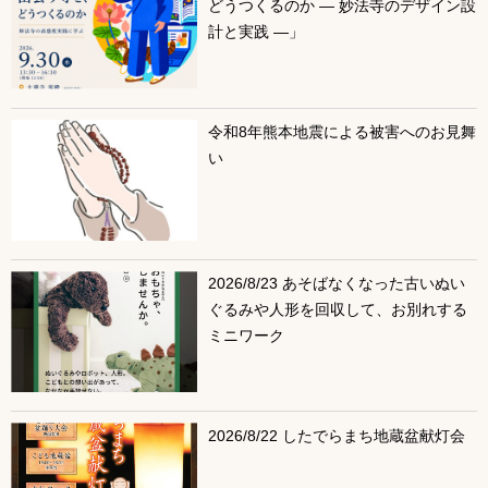
どうつくるのか ― 妙法寺のデザイン設
計と実践 ―」
令和8年熊本地震による被害へのお見舞
い
2026/8/23 あそばなくなった古いぬい
ぐるみや人形を回収して、お別れする
ミニワーク
2026/8/22 したでらまち地蔵盆献灯会