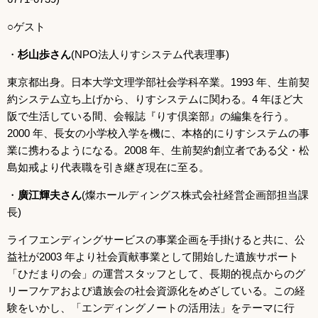
○ゲスト
・
杉山歩
さん
(NPO法人りすシステム代表理事)
東京都出身。日本大学文理学部社会学科卒業。1993 年、生前契
約システム立ち上げから、りすシステムに関わる。4 年ほど大
阪で生活している間、会報誌『りす倶楽部』の編集を行う。
2000 年、長女の小学校入学を機に、本格的にりすシステムの事
業に携わるようになる。2008 年、生前契約創立者である父・松
島如戒より代表職を引き継ぎ現在に至る。
・
廣江輝夫さん
(燦ホールディングス株式会社経営企画部担当課
長)
ライフエンディングサービスの事業企画を手掛けると共に、公
益社が2003 年より社会貢献事業として開始した遺族サポート
「ひだまりの会」の運営スタッフとして、長期的視点からのグ
リーフケアおよび遺族会の社会資源化をめざしている。この経
験をいかし、「エンディングノートの活用法」をテーマに行