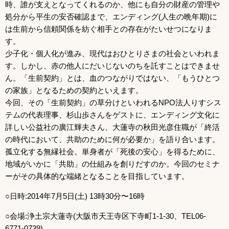
時、誰が支えとなってくれるのか、他にも自分の財産の管理や
処分から平生の安否確認まで、エンディング(人生の晩年期)に
は生前から信頼関係を紡ぐ相手との存在がたいせつになりま
す。
少子化・個人化が進み、現代はおひとりさまの社会といわれま
す。しかし、赤の他人にだいじないのちを託すことはできませ
ん。「生前契約」とは、血のつながりではない、「もうひとつ
の家族」となるための契約といえます。
今回、その「生前契約」の草分けといわれるNPO法人りすシス
テムの代表理事、杉山歩さんをゲストに、エンディング文化に
詳しい公益社の廣江輝夫さん、大蓮寺の秋田光彦住職が「終活
の時代において、共助のために何が必要か」を語り合います。
孤立化する無縁社会。単身者が「死後の安心」を得るために、
地域がいかに「共助」の仕組みを創りだすのか。今回のセミナ
ーがその具体的な端緒となることを目指しています。
○日時:2014年7月5日(土) 13時30分〜16時
○会場:浄土宗大蓮寺(大阪市天王寺区下寺町1-1-30、TEL06-
6771-0739)