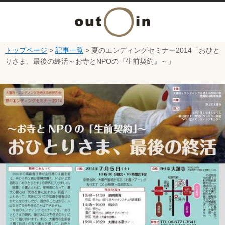
メ
ニ
トップページ
>
記事一覧
> 夏のエンディングセミナー2014「おひと
本文へ
りさま、最後の終活～お寺とNPOの『生前契約』～」
ュ
ここから本文です。
ー
を
開
く