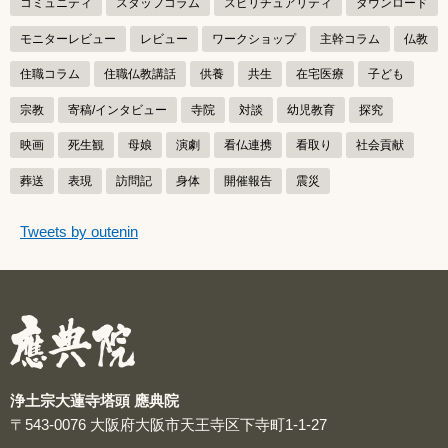
コミュニティ
スタッフコラム
スピリチュアリティ
ダウンロード
モニターレビュー
レビュー
ワークショップ
主幹コラム
仏教
住職コラム
住職仏教講話
供養
共生
在宅医療
子ども
宗教
寄稿/インタビュー
寺院
対談
幼児教育
探究
映画
死生観
母娘
演劇
看仏連携
看取り
社会貢献
葬送
表現
訪問記
身体
開催報告
震災
つぶやきをスキップする
Tweets by outenin
つぶやき
浄土宗大蓮寺塔頭 應典院
〒543-0076
大阪府大阪市天王寺区下寺町1-1-27