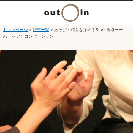
メ
ニ
トップページ
>
記事一覧
> あそびの精舎を深める5つの視点ーー
本文へ
#3「ケアとコンパッション」
ュ
ここから本文です。
ー
を
開
く