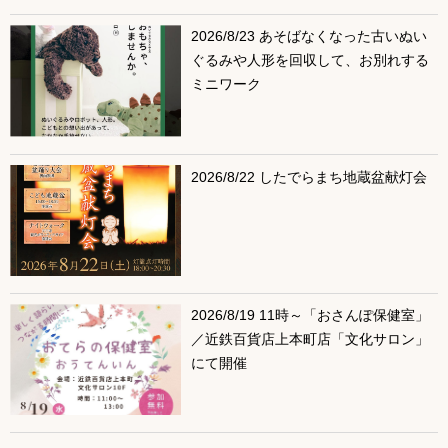
2026/8/23 あそばなくなった古いぬい
ぐるみや人形を回収して、お別れする
ミニワーク
2026/8/22 したでらまち地蔵盆献灯会
2026/8/19 11時～「おさんぽ保健室」
／近鉄百貨店上本町店「文化サロン」
にて開催