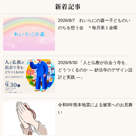
新着記事
サブコンテンツ
2026/8/7 れいらにの森ー子どものい
のちを想う会 ＊毎月第１金曜
2026/9/30 「人と仏教が出会う寺を、
どうつくるのか ― 妙法寺のデザイン設
計と実践 ―」
令和8年熊本地震による被害へのお見舞
い