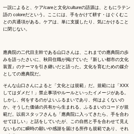
一説によると、ケア/careと文化/cultureの語源は、ともにラテン
語の coloreだという。ここには、手をかけて耕す・はぐくむこ
との共通項がある。ケアは、単に支援したり、気にかけること
に閉じない。
應典院の二代目主幹である山口さんは、これまでの應典院の歩
みを語ったさいに、秋田住職が掲げていた『新しい都市の文化
装置』のテーマを引き継いだと語った。文化を育むための媒介
としての應典院だ。
そんな山口さんによると「文化とは規範」だ。規範には「XXX
してはダメだ！」禁止事項やルールといったイメージがある。
しかし、何をするのがよいふるまいであり、何はよくないの
か。そうした価値の共有から生まれる、ふるまいのコードが規
範だ。以前スタッフさんも「應典院に入ってきたら、手を合わ
せてほしい」と話をしていたが、この自然と手を合わせて見え
ないものに瞬時の願いや感謝を届ける所作も規範であり、それ