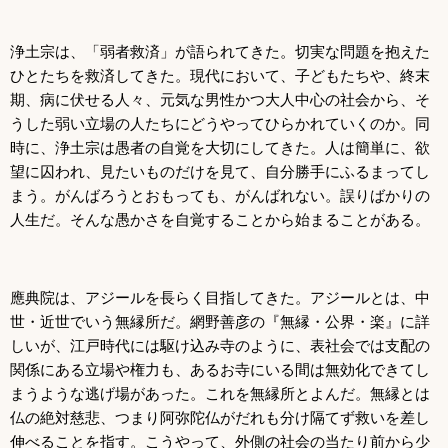
浄土宗は、「弱者救済」が語られてきた。切実な問題を抱えた
ひとたちを救済してきた。現代において、子どもたちや、終末
期、病に伏せる人々、元気な男性かつ大人中心の社会から、そ
うした弱い立場の人たちにどうやってひらかれていくのか。同
時に、浄土宗は愚者の自覚を大切にしてきた。人は簡単に、欲
望に囚われ、見たいものだけを見て、自分勝手にふるまってし
まう。がんばろうとおもっても、がんばれない。誤りばかりの
人生だ。そんな愚かさを自覚することから始まることがある。
應典院は、アジールを長らく目指してきた。アジールとは、中
世・近世でいう無縁所だ。網野善彦の『無縁・公界・楽』に詳
しいが、江戸時代には駆け込み寺のように、表社会では支配の
関係にある立場や権力も、あるお寺にいる間は無効化できてし
まうような逃げ場があった。これを無縁所とよんだ。無縁とは
仏の絶対慈悲、つまり阿弥陀仏がだれも分け隔てず救いを差し
伸べることを指す。こうやって、外側の社会の当たり前から少