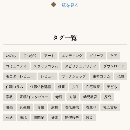
一覧を見る
タグ一覧
いのち
てつがく
アート
エンディング
グリーフ
ケア
コミュニティ
スタッフコラム
スピリチュアリティ
ダウンロード
モニターレビュー
レビュー
ワークショップ
主幹コラム
仏教
住職コラム
住職仏教講話
供養
共生
在宅医療
子ども
宗教
寄稿/インタビュー
寺院
対談
幼児教育
探究
映画
死生観
母娘
演劇
看仏連携
看取り
社会貢献
葬送
表現
訪問記
身体
開催報告
震災