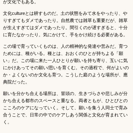
が文化でもある。
文化cultureとは耕すものだ。土の状態をみて水をやったり、や
りすぎてもダメであったり。自然農では雑草も重要だが、雑草
が生えすぎてはダメであったり。間引くのが遅すぎると、十分
に育たなかったり。気にかけて、手をかけ続ける必要がある。
この場で育っていくものは、人の精神的な発達や営みだ。育つ
ためには、種がいる。種とは、おおくのひとが持ちよる「願
い」だ。この場に来た一人ひとりが願いを持ち寄り、互いに気
にかけあってその願い/思いを育くむ。その過程で、何がよいの
か・よくないのか文化も育つ。こうした庭のような場所が、應
典院だった。
願いを分かち合える場所は、冒頭の、生きづらさや悲しみが分
かち合える都市のスペースと重なる。両者ともが、ひとびとの
こころのケアになっていく。そして、願いを集う人同士で育み
合うことで、日常の中でのケアしあう関係と文化が育まれてい
く。