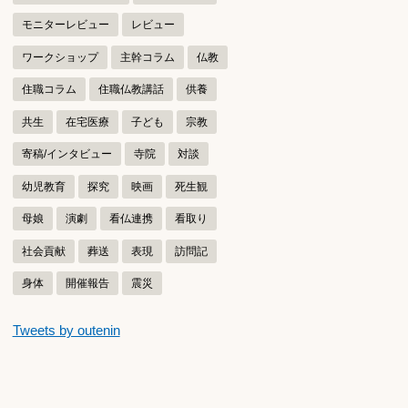
モニターレビュー
レビュー
ワークショップ
主幹コラム
仏教
住職コラム
住職仏教講話
供養
共生
在宅医療
子ども
宗教
寄稿/インタビュー
寺院
対談
幼児教育
探究
映画
死生観
母娘
演劇
看仏連携
看取り
社会貢献
葬送
表現
訪問記
身体
開催報告
震災
つぶやきをスキップする
Tweets by outenin
つぶやき