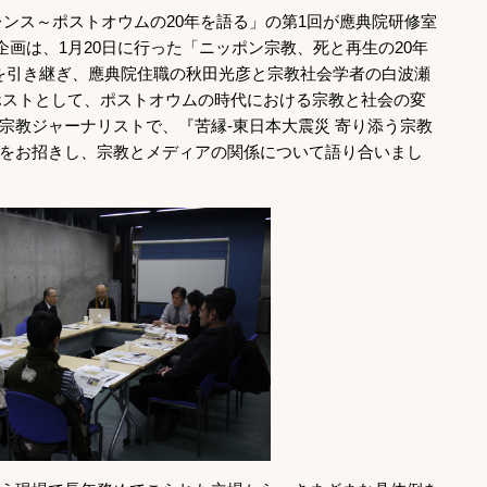
イレンス～ポストオウムの20年を語る」の第1回が應典院研修室
画は、1月20日に行った「ニッポン宗教、死と再生の20年
意識を引き継ぎ、應典院住職の秋田光彦と宗教社会学者の白波瀬
をホストとして、ポストオウムの時代における宗教と社会の変
宗教ジャーナリストで、『苦縁-東日本大震災 寄り添う宗教
をお招きし、宗教とメディアの関係について語り合いまし