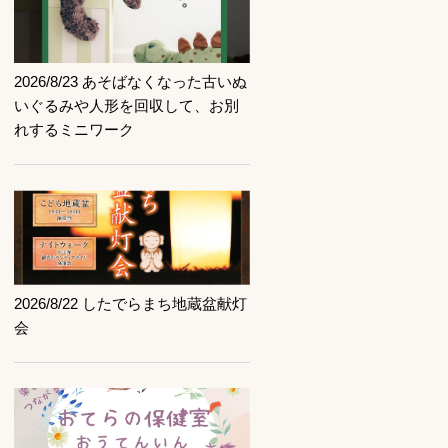
記事を読む
2026/8/23 あそばなくなった古いぬ
いぐるみや人形を回収して、お別
れするミニワーク
記事を読む
2026/8/22 したでらまち地蔵盆献灯
会
記事を読む