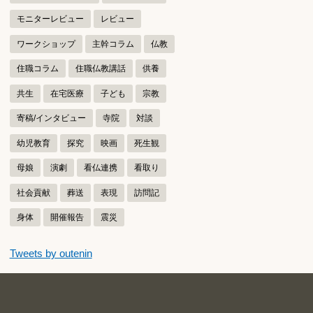
モニターレビュー
レビュー
ワークショップ
主幹コラム
仏教
住職コラム
住職仏教講話
供養
共生
在宅医療
子ども
宗教
寄稿/インタビュー
寺院
対談
幼児教育
探究
映画
死生観
母娘
演劇
看仏連携
看取り
社会貢献
葬送
表現
訪問記
身体
開催報告
震災
つぶやきをスキップする
Tweets by outenin
つぶやき