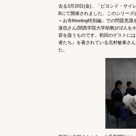
去る3月20日(金)、「ビヨンド・サ
Bにて開催されました。このシリーズ企
～お寺Meeting特別編」での問題
達也さん(関西学院大学助教)の2人
容を扱うものです。初回のゲストには
者たち』を著されている北村敏泰さん
た。