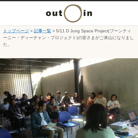
メ
ニ
トップページ
>
記事一覧
> 5/11 D Jung Space Project(プーンティ
本文へ
ーニー・ディーチャン・プロジェクト)の皆さまがご来山になりまし
ュ
た。
ー
ここから本文です。
を
開
く