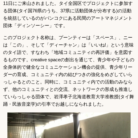
11日にご来山されました。タイ全国区でプロジェクトに参加す
る団体(タイ国76県のうち、37県に活動団体が分布する)の活動
を統括しているのがバンコクにある民間のアートマネジメント
団体「ディンソーシー」です。
このプロジェクト名称は、プーンティーは「スペース」、ニー
は「この」、そして「ディーチャン」は「いいね!」という意味
のタイ語で、すなわち「地域コミュニティの再評価」を意図す
るものです。creative spaceの創出を通じて、青少年や子どもの
全身体的で健全なコミュニケーション機会の提供、青少年リー
ダーの育成、コミュニティ内の結びつきの強化をめざしていら
っしゃるとのこと。同時に、コミュニティ内での活動のみなら
ず、他のコミュニティとの交流、ネットワークの形成も推進し
ていらっしゃる団体で、岩澤孝子北海道教育大学准教授(タイ舞
踊・民族音楽学)の引率でお越しになられました。