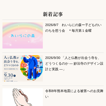
新着記事
サブコンテンツ
2026/8/7 れいらにの森ー子どものい
のちを想う会 ＊毎月第１金曜
2026/9/30 「人と仏教が出会う寺を、
どうつくるのか ― 妙法寺のデザイン設
計と実践 ―」
令和8年熊本地震による被害へのお見舞
い