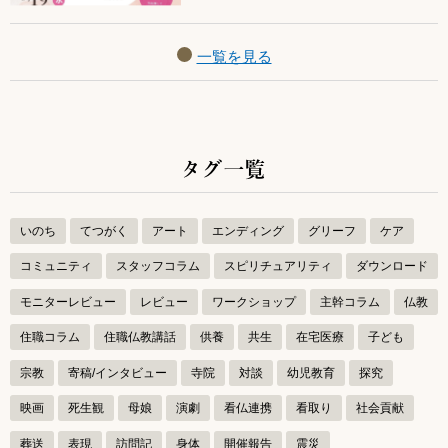
一覧を見る
タグ一覧
いのち
てつがく
アート
エンディング
グリーフ
ケア
コミュニティ
スタッフコラム
スピリチュアリティ
ダウンロード
モニターレビュー
レビュー
ワークショップ
主幹コラム
仏教
住職コラム
住職仏教講話
供養
共生
在宅医療
子ども
宗教
寄稿/インタビュー
寺院
対談
幼児教育
探究
映画
死生観
母娘
演劇
看仏連携
看取り
社会貢献
葬送
表現
訪問記
身体
開催報告
震災