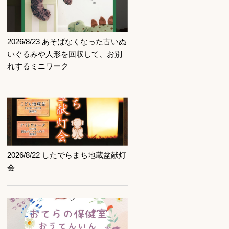
記事を読む
2026/8/23 あそばなくなった古いぬ
いぐるみや人形を回収して、お別
れするミニワーク
記事を読む
2026/8/22 したでらまち地蔵盆献灯
会
記事を読む