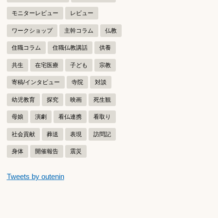
モニターレビュー
レビュー
ワークショップ
主幹コラム
仏教
住職コラム
住職仏教講話
供養
共生
在宅医療
子ども
宗教
寄稿/インタビュー
寺院
対談
幼児教育
探究
映画
死生観
母娘
演劇
看仏連携
看取り
社会貢献
葬送
表現
訪問記
身体
開催報告
震災
つぶやきをスキップする
Tweets by outenin
つぶやき