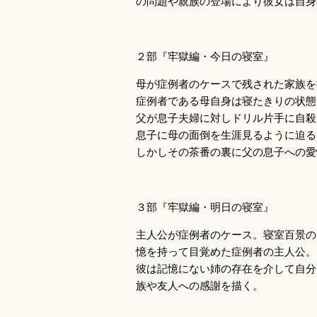
の問題や親族の登場により彼女は自身
２部『牢獄編・今日の寝室』
母が症例者のケースで残された家族を
症例者である母自身は寝たきりの状態
父が息子夫婦に対しドリル片手に自殺
息子に母の面倒を生涯見るように迫る
しかしその茶番の裏に父の息子への愛
３部『牢獄編・明日の寝室』
主人公が症例者のケース。寝室百景の
憶を持って目覚めた症例者の主人公。
彼は記憶にない姉の存在を介して自分
族や友人への感謝を描く。