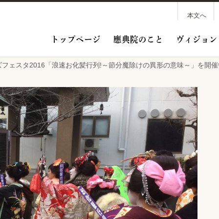
本文へ
トップページ
應典院のこと
ヴィジョン
モンズフェスタ2016「浪速お化髪行列!～節分魔除けの異形の意味～」を開