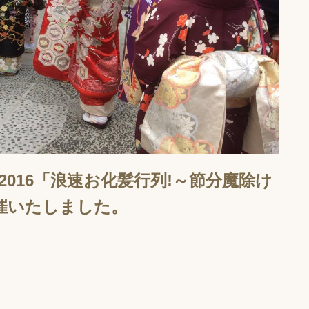
タ2016「浪速お化髪行列!～節分魔除け
催いたしました。