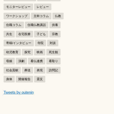
モニターレビュー
レビュー
ワークショップ
主幹コラム
仏教
住職コラム
住職仏教講話
供養
共生
在宅医療
子ども
宗教
寄稿/インタビュー
寺院
対談
幼児教育
探究
映画
死生観
母娘
演劇
看仏連携
看取り
社会貢献
葬送
表現
訪問記
身体
開催報告
震災
つぶやきをスキップする
Tweets by outenin
つぶやき