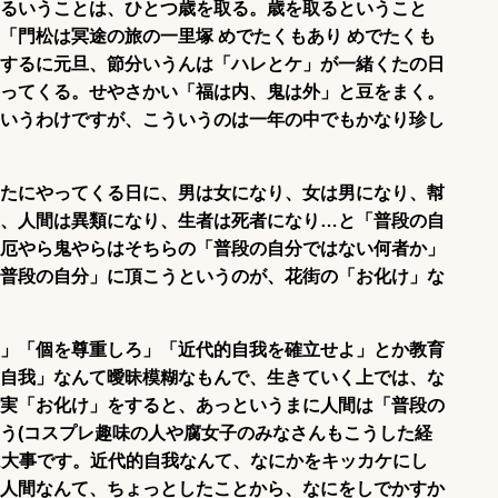
るいうことは、ひとつ歳を取る。歳を取るということ
「門松は冥途の旅の一里塚 めでたくもあり めでたくも
するに元旦、節分いうんは「ハレとケ」が一緒くたの日
ってくる。せやさかい「福は内、鬼は外」と豆をまく。
いうわけですが、こういうのは一年の中でもかなり珍し
たにやってくる日に、男は女になり、女は男になり、幇
、人間は異類になり、生者は死者になり…と「普段の自
厄やら鬼やらはそちらの「普段の自分ではない何者か」
普段の自分」に頂こうというのが、花街の「お化け」な
」「個を尊重しろ」「近代的自我を確立せよ」とか教育
自我」なんて曖昧模糊なもんで、生きていく上では、な
実「お化け」をすると、あっというまに人間は「普段の
う(コスプレ趣味の人や腐女子のみなさんもこうした経
は大事です。近代的自我なんて、なにかをキッカケにし
人間なんて、ちょっとしたことから、なにをしでかすか