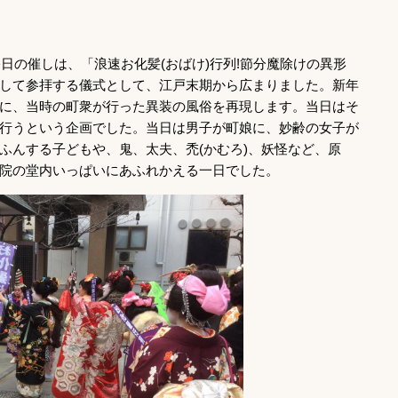
終日の催しは、「浪速お化髪(おばけ)行列!節分魔除けの異形
して参拝する儀式として、江戸末期から広まりました。新年
に、当時の町衆が行った異装の風俗を再現します。当日はそ
行うという企画でした。当日は男子が町娘に、妙齢の女子が
ふんする子どもや、鬼、太夫、禿(かむろ)、妖怪など、原
院の堂内いっぱいにあふれかえる一日でした。