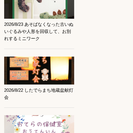
記事を読む
2026/8/23 あそばなくなった古いぬ
いぐるみや人形を回収して、お別
れするミニワーク
記事を読む
2026/8/22 したでらまち地蔵盆献灯
会
記事を読む