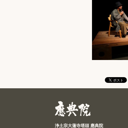
浄土宗大蓮寺塔頭 應典院