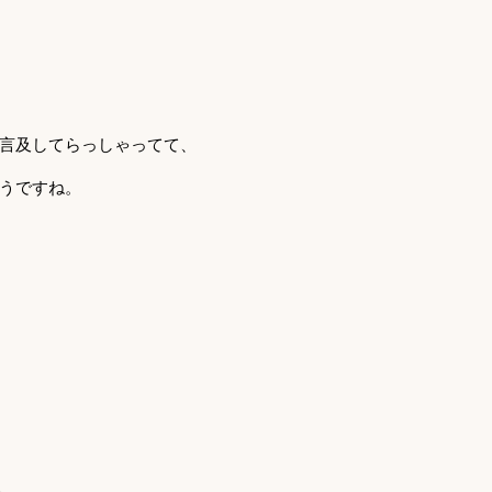
言及してらっしゃってて、
うですね。
、