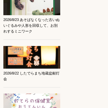
記事を読む
2026/8/23 あそばなくなった古いぬ
いぐるみや人形を回収して、お別
れするミニワーク
記事を読む
2026/8/22 したでらまち地蔵盆献灯
会
記事を読む