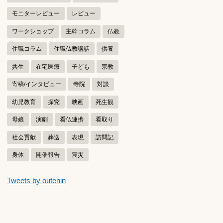
モニターレビュー
レビュー
ワークショップ
主幹コラム
仏教
住職コラム
住職仏教講話
供養
共生
在宅医療
子ども
宗教
寄稿/インタビュー
寺院
対談
幼児教育
探究
映画
死生観
母娘
演劇
看仏連携
看取り
社会貢献
葬送
表現
訪問記
身体
開催報告
震災
つぶやきをスキップする
Tweets by outenin
つぶやき