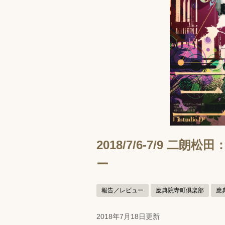
2018/7/6-7/9 二朗
ー
報告／レビュー
應典院寺町倶楽部
應
2018年7月18日更新