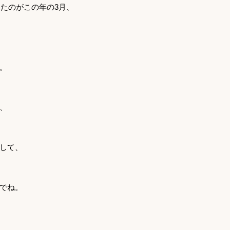
演したのがこの年の3月、
。
、
して、
でね。