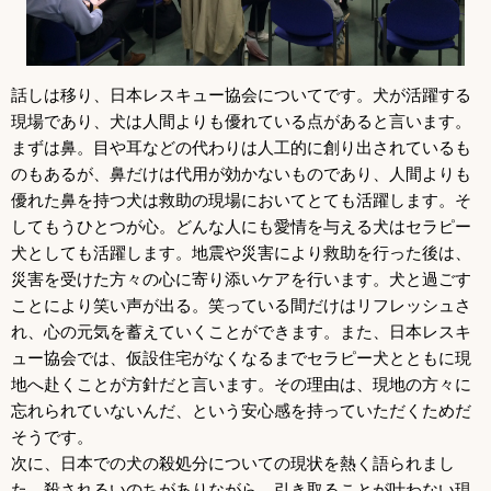
話しは移り、日本レスキュー協会についてです。犬が活躍する
現場であり、犬は人間よりも優れている点があると言います。
まずは鼻。目や耳などの代わりは人工的に創り出されているも
のもあるが、鼻だけは代用が効かないものであり、人間よりも
優れた鼻を持つ犬は救助の現場においてとても活躍します。そ
してもうひとつが心。どんな人にも愛情を与える犬はセラピー
犬としても活躍します。地震や災害により救助を行った後は、
災害を受けた方々の心に寄り添いケアを行います。犬と過ごす
ことにより笑い声が出る。笑っている間だけはリフレッシュさ
れ、心の元気を蓄えていくことができます。また、日本レスキ
ュー協会では、仮設住宅がなくなるまでセラピー犬とともに現
地へ赴くことが方針だと言います。その理由は、現地の方々に
忘れられていないんだ、という安心感を持っていただくためだ
そうです。
次に、日本での犬の殺処分についての現状を熱く語られまし
た。殺されるいのちがありながら、引き取ることが叶わない現