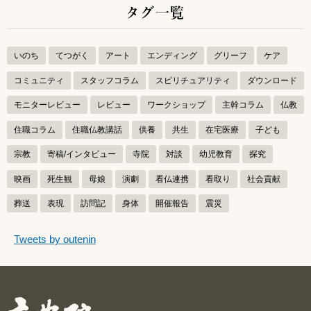
タグ一覧
いのち
てつがく
アート
エンディング
グリーフ
ケア
コミュニティ
スタッフコラム
スピリチュアリティ
ダウンロード
モニターレビュー
レビュー
ワークショップ
主幹コラム
仏教
住職コラム
住職仏教講話
供養
共生
在宅医療
子ども
宗教
寄稿/インタビュー
寺院
対談
幼児教育
探究
映画
死生観
母娘
演劇
看仏連携
看取り
社会貢献
葬送
表現
訪問記
身体
開催報告
震災
つぶやきをスキップする
Tweets by outenin
つぶやき