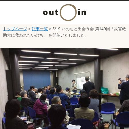
メ
ニ
トップページ
>
記事一覧
> 5/19 いのちと出会う会 第149回「災害救
本文へ
助犬に救われたいのち」 を開催いたしました。
ュ
ここから本文です。
ー
を
開
く