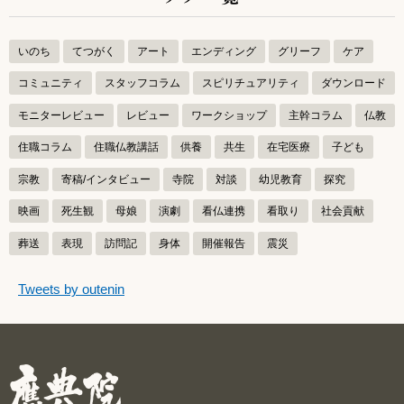
いのち
てつがく
アート
エンディング
グリーフ
ケア
コミュニティ
スタッフコラム
スピリチュアリティ
ダウンロード
モニターレビュー
レビュー
ワークショップ
主幹コラム
仏教
住職コラム
住職仏教講話
供養
共生
在宅医療
子ども
宗教
寄稿/インタビュー
寺院
対談
幼児教育
探究
映画
死生観
母娘
演劇
看仏連携
看取り
社会貢献
葬送
表現
訪問記
身体
開催報告
震災
つぶやきをスキップする
Tweets by outenin
つぶやき