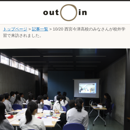
メ
ニ
トップページ
>
記事一覧
> 10/20 西宮今津高校のみなさんが校外学
本文へ
習で来訪されました。
ュ
ここから本文です。
ー
を
開
く