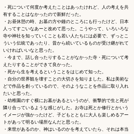
・死について何度か考えたことはあったけれど、人の考えを共
有することはなかったので新鮮だった。
・お昼休憩の時、お墓の方や鐘のところにも行ったけど、日本
人ってすごいなあーと改めて思った。こうやって、いろいろな
寺や神社を知っていくことも若い人たちには必要で、ずっとこ
ういう伝統であったり、昔から続いているものが受け継がれて
いければいいなと思った。
・今まで、話し合ったりすることがなかった寺・死について考
えたりすることができて良かった。
・死から生を考えるということをはじめて知った。
・自分の世界観を壊すことの大切さを知りました。私は美術な
どで作品を創っているので、そのようなことを作品に取り入れ
たいと思った。
・幼稚園のすぐ横にお墓があるというのが、衝撃的で生と死が
隣り合っているような感じがした。お寺は死とか修行とかいう
イメージが強かったけど、子どもとともに大人も楽しめるアー
トがあって明るい場所なんだと思った。
・来世があるのか、神はいるのかを考えていたら、それは本当