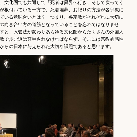
、文化圏でも共通して「死者は異界へ行き、そして戻ってく
が根付いている一方で、死者埋葬、お祀りの方法が各宗教に
ている意味合いとは？ つまり、各宗教がそれぞれに大切に
の向き合い方の道筋となっていることを忘れてはなりませ
すと、入管法が変わりあらゆる文化圏からたくさんの外国人
教で歩む道は尊重されなければならず、そこには宗教的感性
からの日本に与えられた大切な課題であると思います。