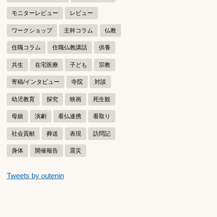
モニターレビュー
レビュー
ワークショップ
主幹コラム
仏教
住職コラム
住職仏教講話
供養
共生
在宅医療
子ども
宗教
寄稿/インタビュー
寺院
対談
幼児教育
探究
映画
死生観
母娘
演劇
看仏連携
看取り
社会貢献
葬送
表現
訪問記
身体
開催報告
震災
つぶやきをスキップする
Tweets by outenin
つぶやき