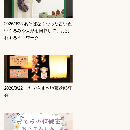
記事を読む
2026/8/23 あそばなくなった古いぬ
いぐるみや人形を回収して、お別
れするミニワーク
記事を読む
2026/8/22 したでらまち地蔵盆献灯
会
記事を読む