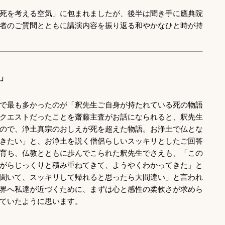
死を考える空気」に包まれましたが、後半は聞き手に應典院
者のご質問とともに講演内容を振り返る和やかなひと時が持
」
で最も多かったのが「釈先生ご自身が持たれている死の物語
クエストだったことを齋藤主査がお話になられると、釈先生
ので、浄土真宗のおしえが死を超えた物語。お浄土で仏とな
きたい」と、お浄土を説く僧侶らしいスッキリとしたご回答
育ち、仏教とともに歩んでこられた釈先生でさえも、「この
がらじっくりと積み重ねてきて、ようやくわかってきた」と
聞いて、スッキリして帰れると思ったら大間違い」と言われ
界へ私達が近づくために、まずは心と感性の柔軟さが求めら
ていたように思います。