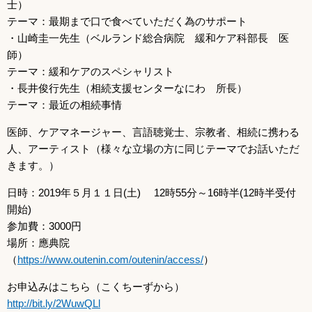
士）
テーマ：最期まで口で食べていただく為のサポート
・山崎圭一先生（ベルランド総合病院 緩和ケア科部長 医
師）
テーマ：緩和ケアのスペシャリスト
・長井俊行先生（相続支援センターなにわ 所長）
テーマ：最近の相続事情
医師、ケアマネージャー、言語聴覚士、宗教者、相続に携わる
人、アーティスト（様々な立場の方に同じテーマでお話いただ
きます。）
日時：2019年５月１１日(土) 12時55分～16時半(12時半受付
開始)
参加費：3000円
場所：應典院
（
https://www.outenin.com/outenin/access/
）
お申込みはこちら（こくちーずから）
http://bit.ly/2WuwQLl