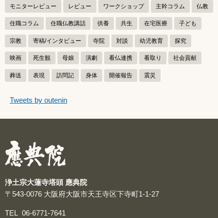
モニターレビュー
レビュー
ワークショップ
主幹コラム
仏教
住職コラム
住職仏教講話
供養
共生
在宅医療
子ども
宗教
寄稿/インタビュー
寺院
対談
幼児教育
探究
映画
死生観
母娘
演劇
看仏連携
看取り
社会貢献
葬送
表現
訪問記
身体
開催報告
震災
つぶやきをスキップする
Tweets by outenin
つぶやき
浄土宗大蓮寺塔頭 應典院
〒543-0076
大阪府大阪市天王寺区下寺町1-1-27
TEL
06-6771-7641