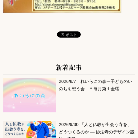
新着記事
サブコンテンツ
2026/8/7 れいらにの森ー子どものい
のちを想う会 ＊毎月第１金曜
2026/9/30 「人と仏教が出会う寺を、
どうつくるのか ― 妙法寺のデザイン設