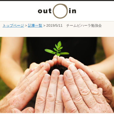
メ
ニ
トップページ
>
記事一覧
> 2019/5/11 チームビハーラ勉強会
本文へ
ュ
ここから本文です。
ー
を
開
く