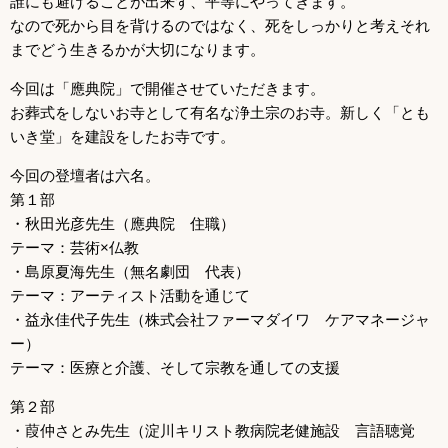
誰にも避けることが出来ず、平等にやってきます。
なので死から目を背けるのではなく、死をしっかりと考えそれ
までどう生きるかが大切になります。
今回は「應典院」で開催させていただきます。
お葬式をしないお寺として有名な浄土宗のお寺。新しく「とも
いき堂」を建設をしたお寺です。
今回の登壇者は六名。
第１部
・秋田光彦先生（應典院 住職）
テーマ：芸術×仏教
・島原夏海先生（無名劇団 代表）
テーマ：アーティスト活動を通じて
・益永佳代子先生（株式会社ファーマダイワ ケアマネージャ
ー）
テーマ：医療と介護、そして宗教を通しての支援
第２部
・葭仲さとみ先生（淀川キリスト教病院老健施設 言語聴覚