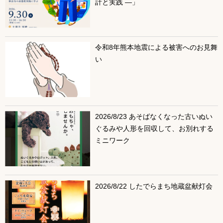
計と実践 ―」
令和8年熊本地震による被害へのお見舞
い
2026/8/23 あそばなくなった古いぬい
ぐるみや人形を回収して、お別れする
ミニワーク
2026/8/22 したでらまち地蔵盆献灯会