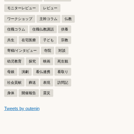
モニターレビュー
レビュー
ワークショップ
主幹コラム
仏教
住職コラム
住職仏教講話
供養
共生
在宅医療
子ども
宗教
寄稿/インタビュー
寺院
対談
幼児教育
探究
映画
死生観
母娘
演劇
看仏連携
看取り
社会貢献
葬送
表現
訪問記
身体
開催報告
震災
つぶやきをスキップする
Tweets by outenin
つぶやき