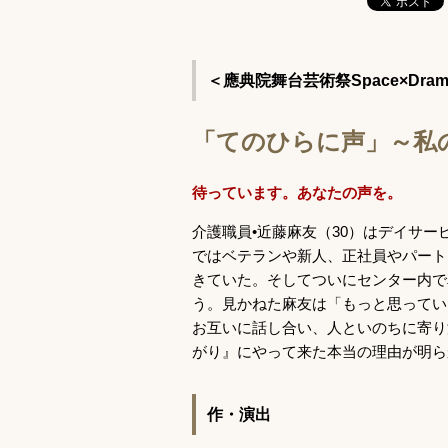
＜應典院舞台芸術祭Space×Drama
「てのひらに声」～私
待っています。あなたの声を。
介護職員•近藤麻友（30）はデイサー
ではベテランや新人、
正社員やパート
きていた。
そしてついにセンター内で
う。見かねた麻友は「
もっと思ってい
お互いに話し合い、
人といのちに寄り
がり』
にやって来た本当の理由が明ら
作・演出