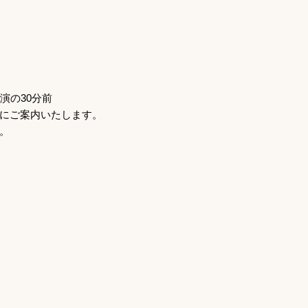
演の
30
分前
にご案内いたします。
。