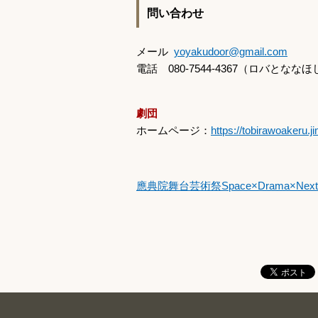
問い合わせ
メール
yoyakudoor@gmail.com
電話
080-7544-4367
（ロバとななほ
劇団
ホームページ：
https://tobirawoakeru.
應典院舞台芸術祭Space×Drama×Next