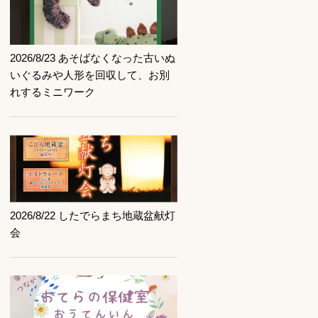
記事を読む
2026/8/23 あそばなくなった古いぬ
いぐるみや人形を回収して、お別
れするミニワーク
記事を読む
2026/8/22 したでらまち地蔵盆献灯
会
記事を読む