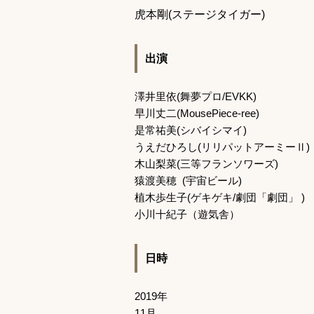
虎本剛
(
ステージタイガー
)
出演
澤井里依
(
舞夢プロ
/EVKK)
早川丈二
(MousePiece-ree)
是常祐美
(
シバイシマイ
)
うえだひろし
(
リリパットアーミーⅡ
)
木山梨菜
(
三等フランソワーズ
)
猿渡美穂
(
宇宙ビール
)
植木歩生子
(
ゲキゲキ
/
劇団「劇団」
)
小川十紀子（遊気舎）
日時
2019
年
11
月