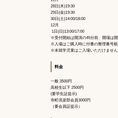
28
日
(
木
)19:30
29
日
(
金
)19:30
30
日
(
土
)14:00/18:00
12
月
1
日
(
日
)13:00/17:00
※受付開始は開演の
45
分前、開場は開
※入場はご購入時に付番の整理番号順
※未就学児童はご入場いただけません
料金
一般
3500
円
高校生以下
2500
円
(
要学生証提示
)
寺町倶楽部会員
3000
円
（要会員証提示）