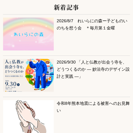
新着記事
サブコンテンツ
2026/8/7 れいらにの森ー子どものい
のちを想う会 ＊毎月第１金曜
2026/9/30 「人と仏教が出会う寺を、
どうつくるのか ― 妙法寺のデザイン設
計と実践 ―」
令和8年熊本地震による被害へのお見舞
い