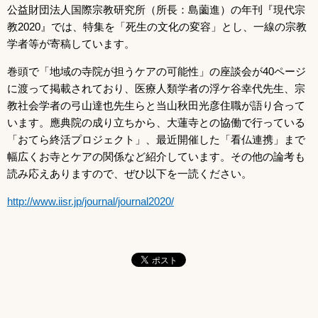
公益財団法人国際宗教研究所（所長：島薗進）の年刊『現代宗
教2020』では、特集を「死生の文化の変容」とし、一線の宗教
学者等が寄稿しています。
巻頭で「地域の寺院が担うケアの可能性」の座談会が40ページ
に渡って掲載されており、医療人類学者の浮ケ谷幸代先生、宗
教社会学者の弓山達也先生らと当山秋田光彦住職が語り合って
います。應典院の成り立ちから、大蓮寺との協働で行っている
「おてら終活プロジェクト」、最近開催した「看仏連携」まで
幅広くお寺とケアの関係など紹介しています。その他の論考も
読み応えありますので、ぜひ以下を一読ください。
http://www.iisr.jp/journal/journal2020/