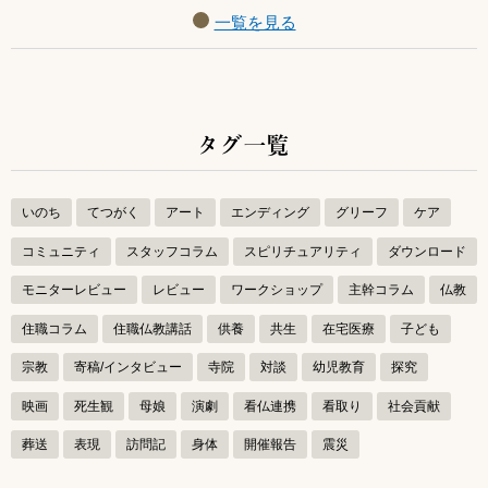
一覧を見る
タグ一覧
いのち
てつがく
アート
エンディング
グリーフ
ケア
コミュニティ
スタッフコラム
スピリチュアリティ
ダウンロード
モニターレビュー
レビュー
ワークショップ
主幹コラム
仏教
住職コラム
住職仏教講話
供養
共生
在宅医療
子ども
宗教
寄稿/インタビュー
寺院
対談
幼児教育
探究
映画
死生観
母娘
演劇
看仏連携
看取り
社会貢献
葬送
表現
訪問記
身体
開催報告
震災