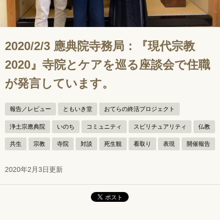
2020/2/3 應典院寺務局：『現代宗教
2020』寺院とケアを巡る座談会で住職
が発言しています。
報告／レビュー
ともいき堂
おてらの終活プロジェクト
浄土宗應典院
いのち
コミュニティ
スピリチュアリティ
仏教
共生
宗教
寺院
対談
死生観
看取り
表現
開催報告
2020年2月3日更新