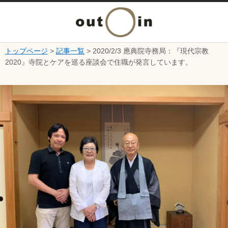
メ
ニ
トップページ
>
記事一覧
> 2020/2/3 應典院寺務局：『現代宗教
本文へ
2020』寺院とケアを巡る座談会で住職が発言しています。
ュ
ここから本文です。
ー
を
開
く