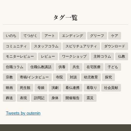
タグ一覧
いのち
てつがく
アート
エンディング
グリーフ
ケア
コミュニティ
スタッフコラム
スピリチュアリティ
ダウンロード
モニターレビュー
レビュー
ワークショップ
主幹コラム
仏教
住職コラム
住職仏教講話
供養
共生
在宅医療
子ども
宗教
寄稿/インタビュー
寺院
対談
幼児教育
探究
映画
死生観
母娘
演劇
看仏連携
看取り
社会貢献
葬送
表現
訪問記
身体
開催報告
震災
つぶやきをスキップする
Tweets by outenin