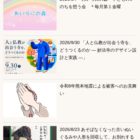
のちを想う会 ＊毎月第１金曜
2026/9/30 「人と仏教が出会う寺を、
どうつくるのか ― 妙法寺のデザイン設
計と実践 ―」
令和8年熊本地震による被害へのお見舞
い
2026/8/23 あそばなくなった古いぬい
ぐるみや人形を回収して、お別れする