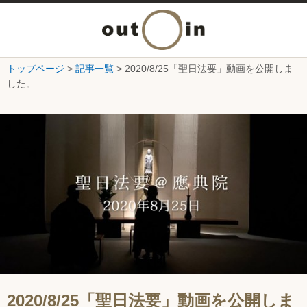
メ
ニ
トップページ
>
記事一覧
> 2020/8/25「聖日法要」動画を公開しま
本文へ
した。
ュ
ここから本文です。
ー
を
開
く
2020/8/25「聖日法要」動画を公開しま