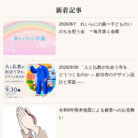
新着記事
サブコンテンツ
2026/8/7 れいらにの森ー子どものい
のちを想う会 ＊毎月第１金曜
2026/9/30 「人と仏教が出会う寺を、
どうつくるのか ― 妙法寺のデザイン設
計と実践 ―」
令和8年熊本地震による被害へのお見舞
い