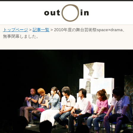
メ
ニ
トップページ
>
記事一覧
> 2010年度の舞台芸術祭space×drama、
本文へ
無事閉幕しました。
ュ
ここから本文です。
ー
を
開
く