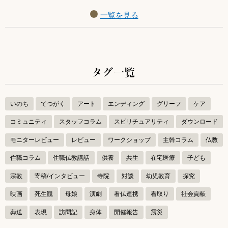
一覧を見る
タグ一覧
いのち
てつがく
アート
エンディング
グリーフ
ケア
コミュニティ
スタッフコラム
スピリチュアリティ
ダウンロード
モニターレビュー
レビュー
ワークショップ
主幹コラム
仏教
住職コラム
住職仏教講話
供養
共生
在宅医療
子ども
宗教
寄稿/インタビュー
寺院
対談
幼児教育
探究
映画
死生観
母娘
演劇
看仏連携
看取り
社会貢献
葬送
表現
訪問記
身体
開催報告
震災