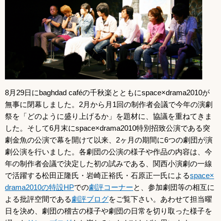
8月29日にbaghdad caféの千秋楽とともにspace×drama2010が
無事に閉幕しました。2月から月1回の制作者会議で今年の演劇
祭を「どのように盛り上げるか」を題材に、協議を重ねてきま
した。そして6月末にspace×drama2010特別招致公演である突
劇金魚の公演で幕を開けて以来、2ヶ月の期間に6つの劇団が演
劇公演を行いました。各劇団の公演の様子や作品の内容は、今
年の制作者会議で決定した初の試みである、関西小演劇の一線
で活躍する松田正隆氏・岩崎正裕氏・石原正一氏による
space×
drama2010の特設HP
での
劇評コーナー
と、参加劇団等の相互に
よる批評空間である
劇評ブログ
をご覧下さい。あわせて担当曜
日を決め、劇団の稽古の様子や劇団の日常を切り取った様子を