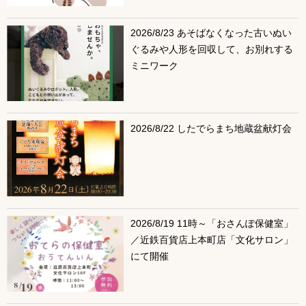
2026/8/23 あそばなくなった古いぬい
ぐるみや人形を回収して、お別れする
ミニワーク
2026/8/22 したでらまち地蔵盆献灯会
2026/8/19 11時～「おさんぽ保健室」
／近鉄百貨店上本町店「文化サロン」
にて開催