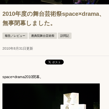
2010年度の舞台芸術祭space×drama、
無事閉幕しました。
報告／レビュー
應典院舞台芸術祭
訪問記
2010年8月31日更新
space×drama2010閉幕。