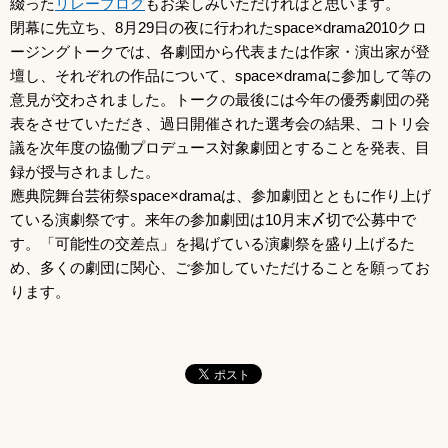
綴った
リレーブログ
もお楽しみいただければと思います。
閉幕に先立ち、8月29日の夜に行われたspace×drama2010クロ
ージングトークでは、各劇団から代表または作家・演出家が登
壇し、それぞれの作品について、space×dramaに参加して等の
意見が交わされました。トークの最後には今年の優秀劇団の発
表をさせていただき、過日開催された選考会の結果、コトリ会
議を次年度の協働プロデュース対象劇団とすることを発表、目
録が授与されました。
應典院舞台芸術祭space×dramaは、参加劇団とともに作り上げ
ている演劇祭です。来年の参加劇団は10月末〆切で公募中で
す。「可能性の交差点」を掲げている演劇祭を盛り上げるた
め、多くの劇団に関心、ご参加していただけることを願ってお
ります。