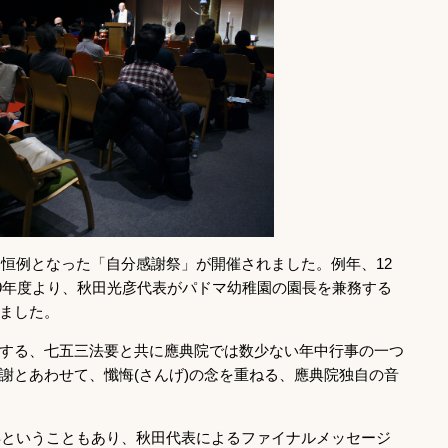
に恒例となった「自分感謝祭」が開催されました。例年、12
09年度より、秋田光彦代表がパドマ幼稚園の園長を兼務する
ました。
する、七五三法要と共に應典院では数少ない年中行事の一つ
謝とあわせて、懺悔(さんげ)の念を重ねる、應典院独自の音
0年ということもあり、秋田代表によるファイナルメッセージ