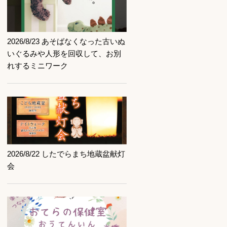
記事を読む
2026/8/23 あそばなくなった古いぬ
いぐるみや人形を回収して、お別
れするミニワーク
記事を読む
2026/8/22 したでらまち地蔵盆献灯
会
記事を読む