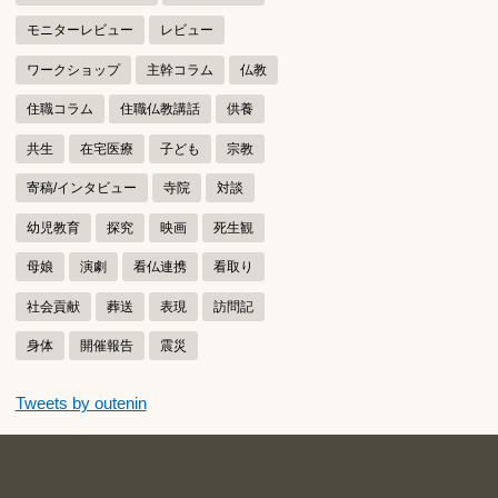
モニターレビュー
レビュー
ワークショップ
主幹コラム
仏教
住職コラム
住職仏教講話
供養
共生
在宅医療
子ども
宗教
寄稿/インタビュー
寺院
対談
幼児教育
探究
映画
死生観
母娘
演劇
看仏連携
看取り
社会貢献
葬送
表現
訪問記
身体
開催報告
震災
つぶやきをスキップする
Tweets by outenin
つぶやき