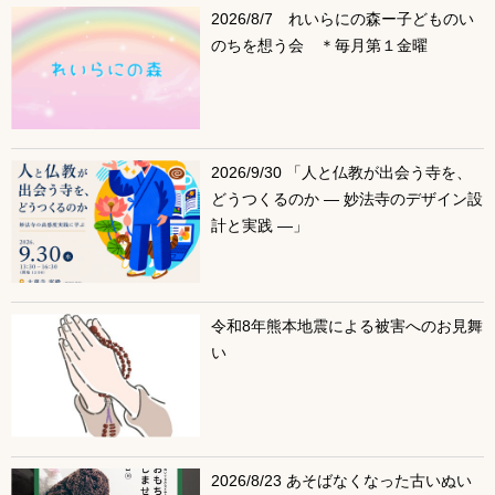
2026/8/7 れいらにの森ー子どものい
のちを想う会 ＊毎月第１金曜
2026/9/30 「人と仏教が出会う寺を、
どうつくるのか ― 妙法寺のデザイン設
計と実践 ―」
令和8年熊本地震による被害へのお見舞
い
2026/8/23 あそばなくなった古いぬい