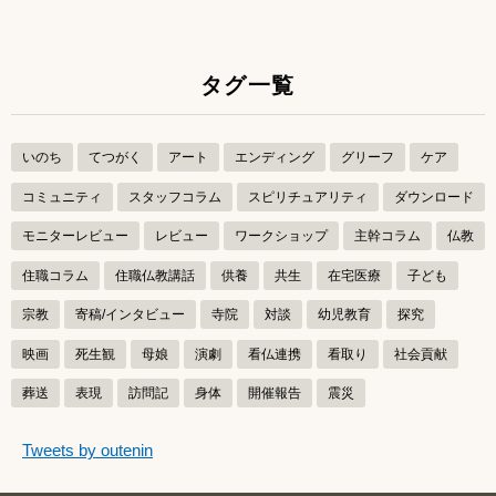
タグ一覧
いのち
てつがく
アート
エンディング
グリーフ
ケア
コミュニティ
スタッフコラム
スピリチュアリティ
ダウンロード
モニターレビュー
レビュー
ワークショップ
主幹コラム
仏教
住職コラム
住職仏教講話
供養
共生
在宅医療
子ども
宗教
寄稿/インタビュー
寺院
対談
幼児教育
探究
映画
死生観
母娘
演劇
看仏連携
看取り
社会貢献
葬送
表現
訪問記
身体
開催報告
震災
つぶやきをスキップする
Tweets by outenin