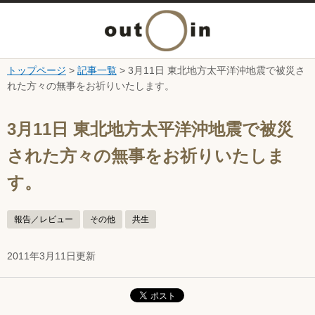
メ
ニ
トップページ
>
記事一覧
> 3月11日 東北地方太平洋沖地震で被災さ
本文へ
れた方々の無事をお祈りいたします。
ュ
ここから本文です。
ー
3月11日 東北地方太平洋沖地震で被災
された方々の無事をお祈りいたしま
を
す。
開
報告／レビュー
その他
共生
く
2011年3月11日更新