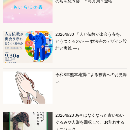
のちを想う会 ＊毎月第１金曜
2026/9/30 「人と仏教が出会う寺を、
どうつくるのか ― 妙法寺のデザイン設
計と実践 ―」
令和8年熊本地震による被害へのお見舞
い
2026/8/23 あそばなくなった古いぬい
ぐるみや人形を回収して、お別れする
ミニワーク