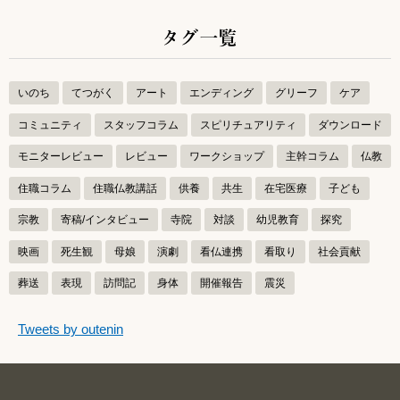
タグ一覧
いのち
てつがく
アート
エンディング
グリーフ
ケア
コミュニティ
スタッフコラム
スピリチュアリティ
ダウンロード
モニターレビュー
レビュー
ワークショップ
主幹コラム
仏教
住職コラム
住職仏教講話
供養
共生
在宅医療
子ども
宗教
寄稿/インタビュー
寺院
対談
幼児教育
探究
映画
死生観
母娘
演劇
看仏連携
看取り
社会貢献
葬送
表現
訪問記
身体
開催報告
震災
つぶやきをスキップする
Tweets by outenin
つぶやき