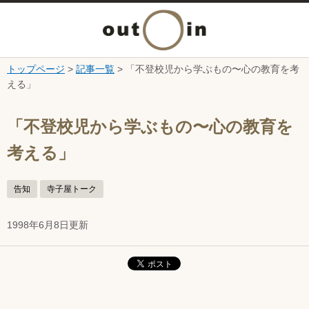
メ
ニ
トップページ
>
記事一覧
> 「不登校児から学ぶもの〜心の教育を考
本文へ
える」
ュ
ここから本文です。
ー
「不登校児から学ぶもの〜心の教育を
考える」
を
開
告知
寺子屋トーク
く
1998年6月8日更新