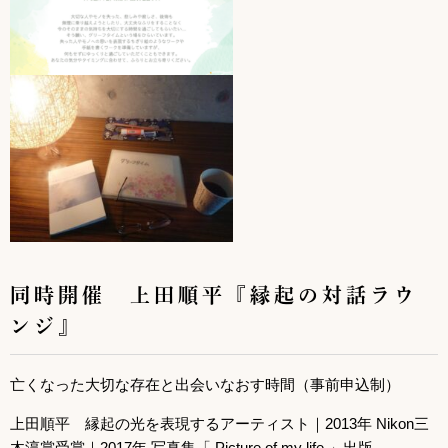
同時開催
上田順平『縁起の対話ラウ
ンジ』
亡くなった大切な存在と出会いなおす時間（事前申込制）
上田順平 縁起の光を表現するアーティスト｜2013年 Nikon三
木淳賞受賞｜2017年 写真集「 Picture of my life 」出版