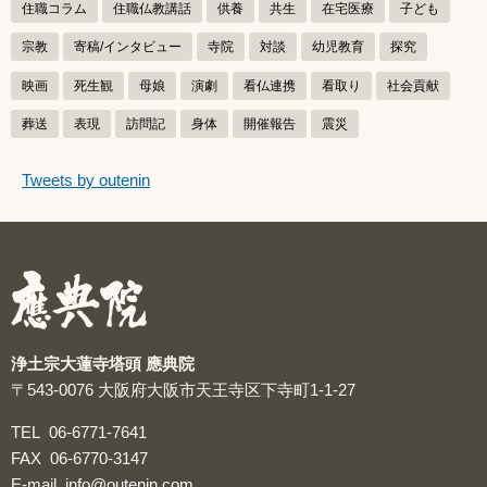
住職コラム
住職仏教講話
供養
共生
在宅医療
子ども
宗教
寄稿/インタビュー
寺院
対談
幼児教育
探究
映画
死生観
母娘
演劇
看仏連携
看取り
社会貢献
葬送
表現
訪問記
身体
開催報告
震災
つぶやきをスキップする
Tweets by outenin
つぶやき
浄土宗大蓮寺塔頭 應典院
〒543-0076
大阪府大阪市天王寺区下寺町1-1-27
TEL
06-6771-7641
FAX
06-6770-3147
E-mail
info@outenin.com