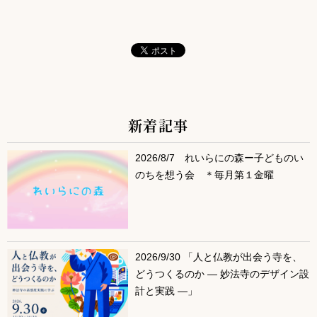
新着記事
サブコンテンツ
2026/8/7 れいらにの森ー子どものい
のちを想う会 ＊毎月第１金曜
2026/9/30 「人と仏教が出会う寺を、
どうつくるのか ― 妙法寺のデザイン設
計と実践 ―」