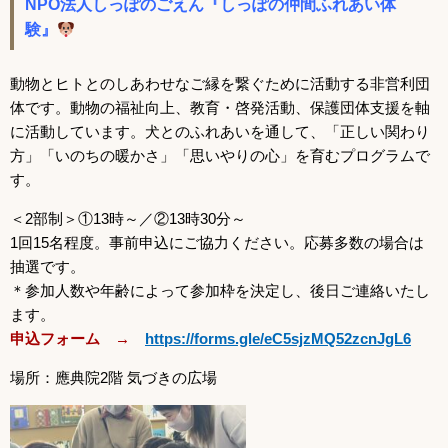
NPO法人しっぽのごえん『しっぽの仲間ふれあい体
験』
動物とヒトとのしあわせなご縁を繋ぐために活動する非営利団
体です
。動物の福祉向上、教育・啓発活動、保護団体支援を軸
に活動しています。
犬とのふれあいを通して、「正しい関わり
方」「いのちの暖かさ」「思いやりの心」を育むプログラムで
す。
＜2部制＞①13時～／②13時30分～
1回15名程度。事前申込にご協力ください。応募多数の場合は
抽選です。
＊参加人数や年齢によって参加枠を決定し、後日ご連絡いたし
ます。
申込フォーム →
https://forms.gle/eC5sjzMQ52zcnJgL6
場所：應典院2階 気づきの広場