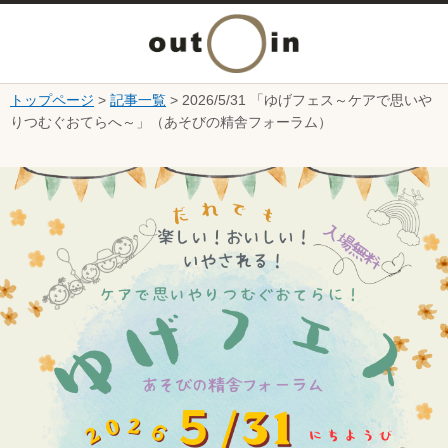
メ
ニ
トップページ
>
記事一覧
> 2026/5/31 「ゆげフェス～ケアで思いや
本文へ
りつむぐおてらへ～」（あそびの精舎フォーラム）
ュ
ここから本文です。
ー
を
開
く