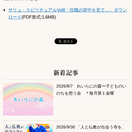
サリュ・スピリチュアルVol8「住職の背中を見て…」ダウン
ロード
(PDF形式:1.6MB)
新着記事
サブコンテンツ
2026/8/7 れいらにの森ー子どものい
のちを想う会 ＊毎月第１金曜
2026/9/30 「人と仏教が出会う寺を、