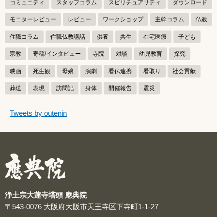
コミュニティ
スタッフコラム
スピリチュアリティ
ダウンロード
モニターレビュー
レビュー
ワークショップ
主幹コラム
仏教
住職コラム
住職仏教講話
供養
共生
在宅医療
子ども
宗教
寄稿/インタビュー
寺院
対談
幼児教育
探究
映画
死生観
母娘
演劇
看仏連携
看取り
社会貢献
葬送
表現
訪問記
身体
開催報告
震災
つぶやきをスキップする
Tweets by outenin
つぶやき
浄土宗大蓮寺塔頭 應典院
〒543-0076
大阪府大阪市天王寺区下寺町1-1-27