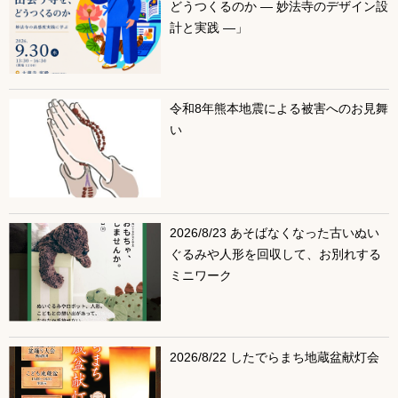
どうつくるのか ― 妙法寺のデザイン設
計と実践 ―」
令和8年熊本地震による被害へのお見舞
い
2026/8/23 あそばなくなった古いぬい
ぐるみや人形を回収して、お別れする
ミニワーク
2026/8/22 したでらまち地蔵盆献灯会