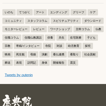
いのち
てつがく
アート
エンディング
グリーフ
ケア
コミュニティ
スタッフコラム
スピリチュアリティ
ダウンロード
モニターレビュー
レビュー
ワークショップ
主幹コラム
仏教
住職コラム
住職仏教講話
供養
共生
在宅医療
子ども
宗教
寄稿/インタビュー
寺院
対談
幼児教育
探究
映画
死生観
母娘
演劇
看仏連携
看取り
社会貢献
葬送
表現
訪問記
身体
開催報告
震災
つぶやきをスキップする
Tweets by outenin
つぶやき