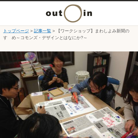
メ
ニ
トップページ
>
記事一覧
> 【ワークショップ】まわしよみ新聞の
本文へ
すゝめ～コモンズ・デザインとはなにか?～
ュ
ここから本文です。
ー
を
開
く