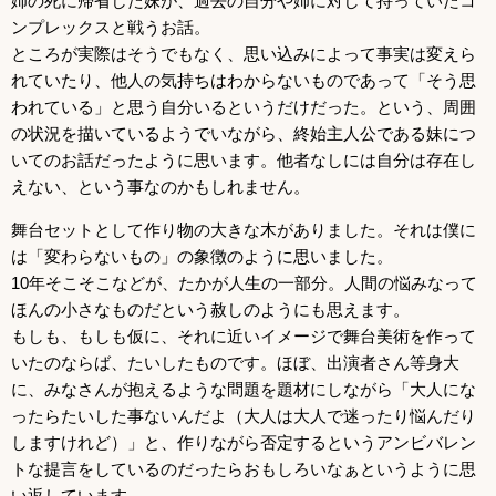
姉の死に帰省した妹が、過去の自分や姉に対して持っていたコ
ンプレックスと戦うお話。
ところが実際はそうでもなく、思い込みによって事実は変えら
れていたり、他人の気持ちはわからないものであって「そう思
われている」と思う自分いるというだけだった。という、周囲
の状況を描いているようでいながら、終始主人公である妹につ
いてのお話だったように思います。他者なしには自分は存在し
えない、という事なのかもしれません。
舞台セットとして作り物の大きな木がありました。それは僕に
は「変わらないもの」の象徴のように思いました。
10年そこそこなどが、たかが人生の一部分。人間の悩みなって
ほんの小さなものだという赦しのようにも思えます。
もしも、もしも仮に、それに近いイメージで舞台美術を作って
いたのならば、たいしたものです。ほぼ、出演者さん等身大
に、みなさんが抱えるような問題を題材にしながら「大人にな
ったらたいした事ないんだよ（大人は大人で迷ったり悩んだり
しますけれど）」と、作りながら否定するというアンビバレン
トな提言をしているのだったらおもしろいなぁというように思
い返しています。