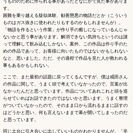
うもののために作られる事があったとなにかで見た事がありま
す。
困難を乗り越える疑似体験、勧善懲悪の物語だとか（こういう
ものはガス抜きに使われたりもするのかもしれませんが）。
「物語を作るという作業」が作り手の癒しになっているんじゃ
ないかと思う事があります。解消できない気持ちというのは謎
って理解して飲み込むしかない。案外、この作品は作り手のた
めの作品であって、お客様に向いたものではないかもしれない
なと、思いました。ただ、その過程で作品を見た人が救われる
事もあるかもしれない。
ここで、また最初の話題に戻ってくるんですが、僕は戒田さん
の作品に関して、うまく頭で考えていなかったので、言葉が出
なかったんだと思っています。作品についてあれこれと頭を巡
らせていればお話できたのではないかと思います。うまく整理
がついていなかったので、そのまま口から流れるままに話すの
はどうかと思い、何も言えないままで幕が開いてしまったのだ
と思っています。
同じ土台に引き合いに出していいものかわかりませんが、「辛