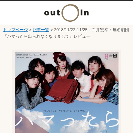
メ
ニ
トップページ
>
記事一覧
> 2018/11/22-11/25 白井宏幸：無名劇団
本文へ
『ハマったら出られなくなりまして』レビュー
ュ
ここから本文です。
ー
を
開
く