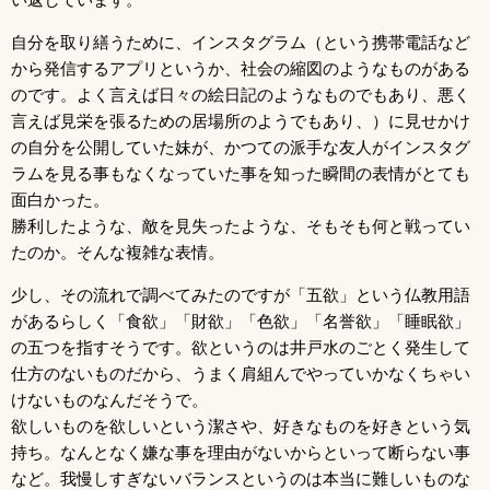
自分を取り繕うために、インスタグラム（という携帯電話など
から発信するアプリというか、社会の縮図のようなものがある
のです。よく言えば日々の絵日記のようなものでもあり、悪く
言えば見栄を張るための居場所のようでもあり、）に見せかけ
の自分を公開していた妹が、かつての派手な友人がインスタグ
ラムを見る事もなくなっていた事を知った瞬間の表情がとても
面白かった。
勝利したような、敵を見失ったような、そもそも何と戦ってい
たのか。そんな複雑な表情。
少し、その流れで調べてみたのですが「五欲」という仏教用語
があるらしく「食欲」「財欲」「色欲」「名誉欲」「睡眠欲」
の五つを指すそうです。欲というのは井戸水のごとく発生して
仕方のないものだから、うまく肩組んでやっていかなくちゃい
けないものなんだそうで。
欲しいものを欲しいという潔さや、好きなものを好きという気
持ち。なんとなく嫌な事を理由がないからといって断らない事
など。我慢しすぎないバランスというのは本当に難しいものな