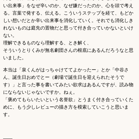
い出来事」をなぜ辛いのか、なぜ嫌だったのか、心を頭で考え
る。言葉で発する、伝える。こういうステップを経て、もどか
しい想いだとか辛い出来事を消化していく。それでも消化しき
れないものは庭先の置物だと思って付き合っていかないといけ
ない。
理解できるものなら理解する、とき解く、
そういうとりくみが無名劇団さんの根底にあるんだろうなと思
いました。
本当は「泉くんがはっちゃけててよかったー」とか「中谷さ
ん、誕生日おめでとー（劇場で誕生日を迎えられたそうで
す）」と言った事を書いてみたい欲求はあるんですが、読み物
にならないじゃないですか。ねぇ。
「褒めてもらいたいという名誉欲」とうまく付き合っていくた
めに、もう少しレビューの描き方を模索していこうと思いま
す。
——