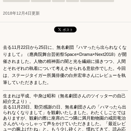
2018年12月4日更新
去る11月22日から25日に、無名劇団『ハマったら出られなくな
りまして』（應典院舞台芸術祭Space×Drama×Next2018）が開
催されました。人物の精神面の闇と光を繊細に描きつつ、人間
とそれぞれの執着について考えさせられる意欲作でした。今回
は、ステージタイガー所属俳優の白井宏幸さんにレビューを執
筆していただきました。
生まれは平成、中身は昭和（無名劇団さんのツイッターの自己
紹介文より）。
去る11月23日、勤労感謝の日、無名劇団さんの「ハマったら出
られなくなりまして」を観劇いたしました。わたくしごとでは
ありますが、観劇の際に座席の二つ隣に満月動物園の戒田竜治
さんがいらっしゃって声をかけていただきました。「最近レビ
ューの腕上げたね」と。もう少し砕くと、慣れてきて、読み応