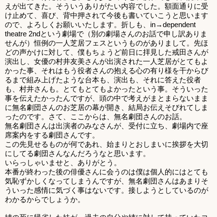
えが出てきた。そういうありがたい内容でした。額面通りに受
け止めて、喜び、背中押されて今後も書いていこうと思います
ので、よろしくお願いいたします。折しも、in→dependent
theatre 2ndという劇場で（別の劇場さんのお話で申し訳ありま
せんが）恒例の一人芝居フェスというものがありまして。先ほ
どの声かけに対して、僕もちょうど前日に拝見した戒田さんが
演出し、女優の村井友美さんが出演された一人芝居がとてもよ
かった事、それはもう役者さんの抱える心の有り様を干からび
るまで組み上げたような台本も、演出も、それに答えた役者
も、村井さんも。とてもとてもよかったという事。そういった
事を伝えたかったんですが、頭の中で考えがまとまらないまま
に無名劇団さんのお芝居の幕が開き、結局お伝えそびれてしま
ったのです。さて、ここからは、無名劇団さんのお話。
無名劇団さんは出演者のみなさんが、受付に立ち、劇場内で座
席案内をする劇団さんです。
この先見せるものが何であれ、始まりとおしまいに挨拶を大切
にしてる劇団さんなんだろうなと思います。
いらっしゃいませと、ありがとう。
本番が終わった後の俳優さんに会うのは僕は個人的にはとても
気恥ずかしくなってしまうんですが、無名劇団さんはあまりそ
ういった感情に気づく事はないです。接しようとしているのが
わかるからでしょうか。