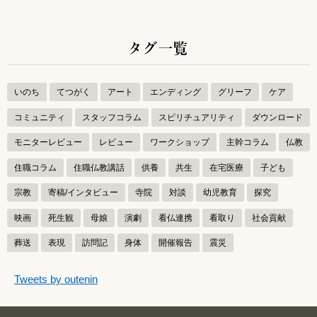
タグ一覧
いのち
てつがく
アート
エンディング
グリーフ
ケア
コミュニティ
スタッフコラム
スピリチュアリティ
ダウンロード
モニターレビュー
レビュー
ワークショップ
主幹コラム
仏教
住職コラム
住職仏教講話
供養
共生
在宅医療
子ども
宗教
寄稿/インタビュー
寺院
対談
幼児教育
探究
映画
死生観
母娘
演劇
看仏連携
看取り
社会貢献
葬送
表現
訪問記
身体
開催報告
震災
つぶやきをスキップする
Tweets by outenin