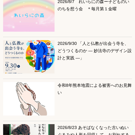
2026/8/7 れいらにの森ー子どものい
のちを想う会 ＊毎月第１金曜
2026/9/30 「人と仏教が出会う寺を、
どうつくるのか ― 妙法寺のデザイン設
計と実践 ―」
令和8年熊本地震による被害へのお見舞
い
2026/8/23 あそばなくなった古いぬい
ぐるみや人形を回収して、お別れする