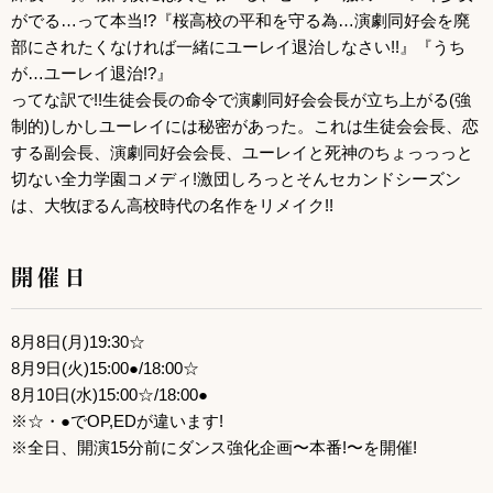
がでる…って本当!?『桜高校の平和を守る為…演劇同好会を廃
部にされたくなければ一緒にユーレイ退治しなさい!!』『うち
が…ユーレイ退治!?』
ってな訳で!!生徒会長の命令で演劇同好会会長が立ち上がる(強
制的)しかしユーレイには秘密があった。これは生徒会会長、恋
する副会長、演劇同好会会長、ユーレイと死神のちょっっっと
切ない全力学園コメディ!激団しろっとそんセカンドシーズン
は、大牧ぽるん高校時代の名作をリメイク!!
開催日
8月8日(月)19:30☆
8月9日(火)15:00●/18:00☆
8月10日(水)15:00☆/18:00●
※☆・●でOP,EDが違います!
※全日、開演15分前にダンス強化企画〜本番!〜を開催!