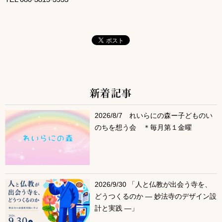
新着記事
サブコンテンツ
2026/8/7 れいらにの森ー子どものい
のちを想う会 ＊毎月第１金曜
2026/9/30 「人と仏教が出会う寺を、
どうつくるのか ― 妙法寺のデザイン設
計と実践 ―」