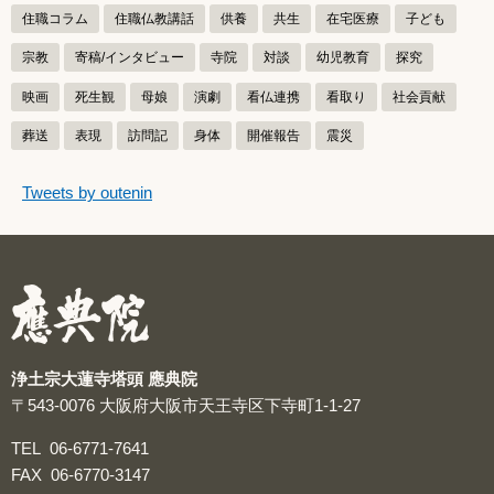
住職コラム
住職仏教講話
供養
共生
在宅医療
子ども
宗教
寄稿/インタビュー
寺院
対談
幼児教育
探究
映画
死生観
母娘
演劇
看仏連携
看取り
社会貢献
葬送
表現
訪問記
身体
開催報告
震災
つぶやきをスキップする
Tweets by outenin
つぶやき
浄土宗大蓮寺塔頭 應典院
〒543-0076
大阪府大阪市天王寺区下寺町1-1-27
TEL
06-6771-7641
FAX
06-6770-3147