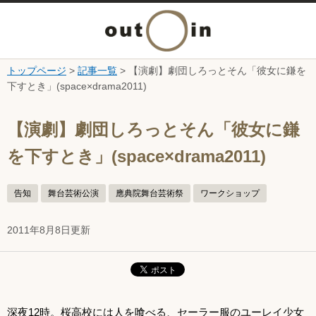
メ
ニ
トップページ
>
記事一覧
> 【演劇】劇団しろっとそん「彼女に鎌を
本文へ
下すとき」(space×drama2011)
ュ
ここから本文です。
ー
【演劇】劇団しろっとそん「彼女に鎌
を下すとき」(space×drama2011)
を
開
告知
舞台芸術公演
應典院舞台芸術祭
ワークショップ
く
2011年8月8日更新
深夜12時。桜高校には人を喰べる、セーラー服のユーレイ少女