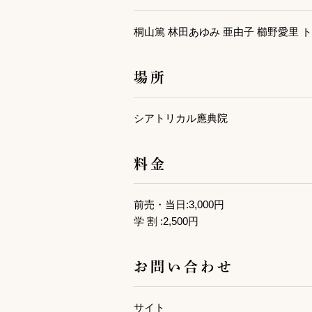
桐山篤 林田あゆみ 亜由子 櫛野愛里 
場所
シアトリカル應典院
料金
前売・当日:3,000円
学 割 :2,500円
お問い合わせ
サイト