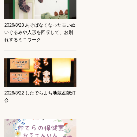
記事を読む
2026/8/23 あそばなくなった古いぬ
いぐるみや人形を回収して、お別
れするミニワーク
記事を読む
2026/8/22 したでらまち地蔵盆献灯
会
記事を読む