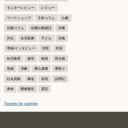
モニターレビュー
レビュー
ワークショップ
主幹コラム
仏教
住職コラム
住職仏教講話
供養
共生
在宅医療
子ども
宗教
寄稿/インタビュー
寺院
対談
幼児教育
探究
映画
死生観
母娘
演劇
看仏連携
看取り
社会貢献
葬送
表現
訪問記
身体
開催報告
震災
つぶやきをスキップする
Tweets by outenin
つぶやき