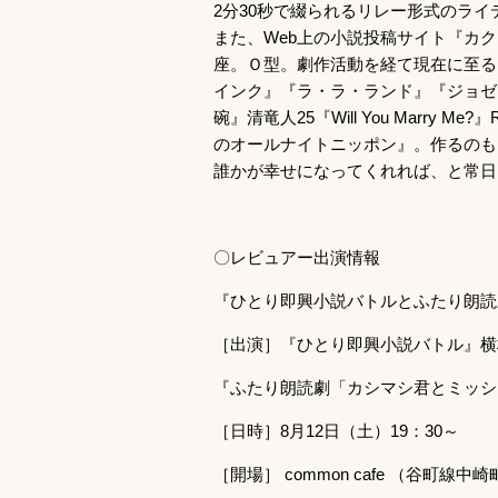
2分30秒で綴られるリレー形式のラ
また、Web上の小説投稿サイト『カク
座。Ｏ型。劇作活動を経て現在に至る
インク』『ラ・ラ・ランド』『ジョゼ
碗』清竜人25『Will You Marr
のオールナイトニッポン』。作るのも
誰かが幸せになってくれれば、と常日
〇レビュアー出演情報
『ひとり即興小説バトルとふたり朗読
［出演］『ひとり即興小説バトル』横
『ふたり朗読劇「カシマシ君とミッシ
［日時］8月12日（土）19：30～
［開場］ common cafe （谷町線