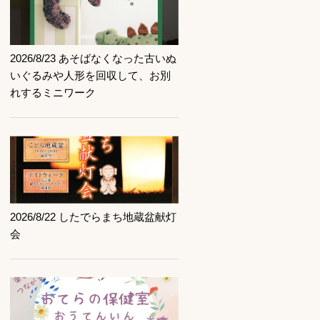
記事を読む
2026/8/23 あそばなくなった古いぬ
いぐるみや人形を回収して、お別
れするミニワーク
記事を読む
2026/8/22 したでらまち地蔵盆献灯
会
記事を読む