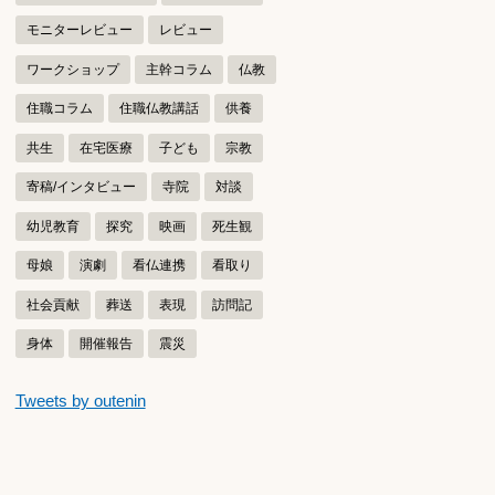
モニターレビュー
レビュー
ワークショップ
主幹コラム
仏教
住職コラム
住職仏教講話
供養
共生
在宅医療
子ども
宗教
寄稿/インタビュー
寺院
対談
幼児教育
探究
映画
死生観
母娘
演劇
看仏連携
看取り
社会貢献
葬送
表現
訪問記
身体
開催報告
震災
つぶやきをスキップする
Tweets by outenin
つぶやき