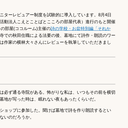
ニターレビュアー制度を試験的に導入しています。8月4日
活動法人こえとことばとこころの部屋代表）進行のもと開催
の部屋(ココルーム)主催の
詩の学校・お盆特別編「それか
寺での秋田住職による法要の後、墓地にて詩作・朗読のワー
は作家の横林大々さんにレビューを執筆していただきまし
は必ず通る寺院がある。怖がりな私は、いつもその前を横切
墓地が写った時は、眠れない夜もあったくらいだ。
ショップに参加した。聞けば墓地で詩を作り朗読するとい
ないのだろうか。