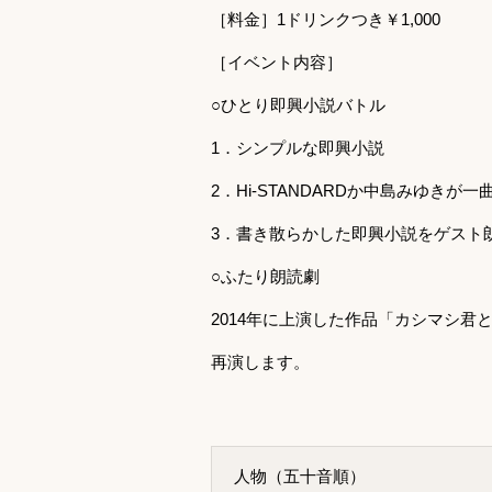
［料金］1ドリンクつき￥1,000
［イベント内容］
○ひとり即興小説バトル
1．シンプルな即興小説
2．Hi-STANDARDか中島みゆきが
3．書き散らかした即興小説をゲスト
○ふたり朗読劇
2014年に上演した作品「カシマシ君
再演します。
人物（五十音順）