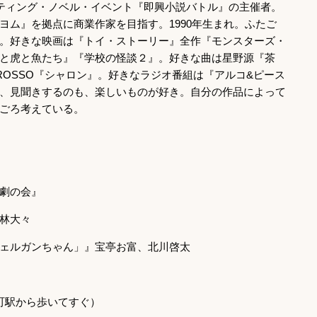
イティング・ノベル・イベント『即興小説バトル』の主催者。
ヨム』を拠点に商業作家を目指す。1990年生まれ。ふたご
。好きな映画は『トイ・ストーリー』全作『モンスターズ・
と虎と魚たち』『学校の怪談２』。好きな曲は星野源『茶
y Me?』ROSSO『シャロン』。好きなラジオ番組は『アルコ&ピース
、見聞きするのも、楽しいものが好き。自分の作品によって
ごろ考えている。
劇の会』
林大々
ェルガンちゃん」』宝亭お富、北川啓太
中崎町駅から歩いてすぐ）