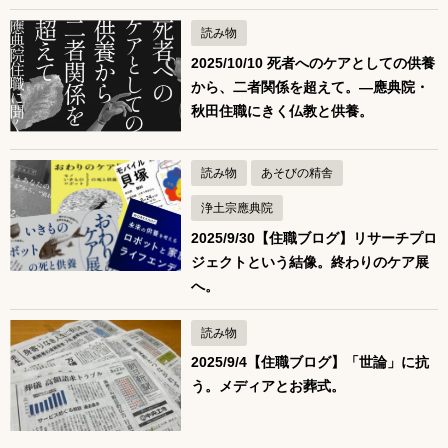
読み物
2025/10/10 死者へのケアとしての供養
から、二者関係を超えて。—應典院・
秋田住職にきく仏教と供養。
読み物
あそびの精舎
浄土宗應典院
2025/9/30【住職ブログ】リサーチプロ
ジェクトという結像。終わりのケア展
へ。
読み物
2025/9/4【住職ブログ】「世論」に抗
う。メディアとお葬式。