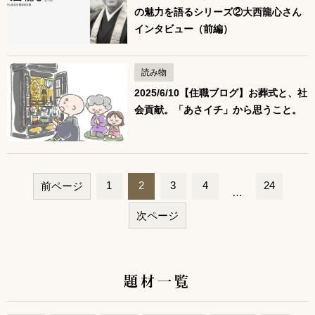
の魅力を語るシリーズ②大西龍心さん
インタビュー（前編）
読み物
2025/6/10【住職ブログ】お葬式と、社
会貢献。「あさイチ」から思うこと。
1
2
3
4
24
前ページ
…
ペ
次ページ
ー
ジ
ナ
題材一覧
ビ