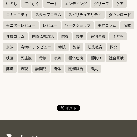
ゲ
いのち
てつがく
アート
エンディング
グリーフ
ケア
ー
コミュニティ
スタッフコラム
スピリチュアリティ
ダウンロード
シ
モニターレビュー
レビュー
ワークショップ
主幹コラム
仏教
ョ
ン
住職コラム
住職仏教講話
供養
共生
在宅医療
子ども
宗教
寄稿/インタビュー
寺院
対談
幼児教育
探究
映画
死生観
母娘
演劇
看仏連携
看取り
社会貢献
葬送
表現
訪問記
身体
開催報告
震災