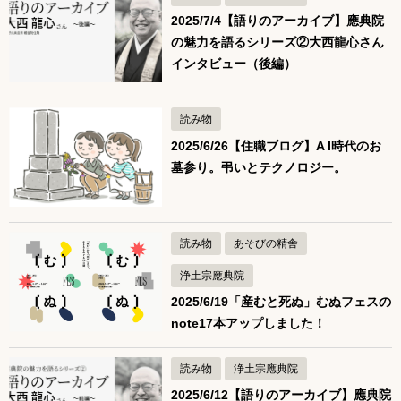
2025/7/4【語りのアーカイブ】應典院
の魅力を語るシリーズ②大西龍心さん
インタビュー（後編）
読み物
2025/6/26【住職ブログ】A I時代のお
墓参り。弔いとテクノロジー。
読み物
あそびの精舎
浄土宗應典院
2025/6/19「産むと死ぬ」むぬフェスの
note17本アップしました！
読み物
浄土宗應典院
2025/6/12【語りのアーカイブ】應典院