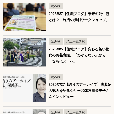
読み物
2025/8/7【住職ブログ】未来の死生観
とは？ 終活の演劇ワークショップ。
読み物
浄土宗應典院
2025/8/5【住職ブログ】変わる若い世
代のお墓意識。「わからない」から
「なるほど」へ。
読み物
2025/7/27【語りのアーカイブ】應典院
の魅力を語るシリーズ③宮川栄美子さ
んインタビュー
読み物
浄土宗應典院