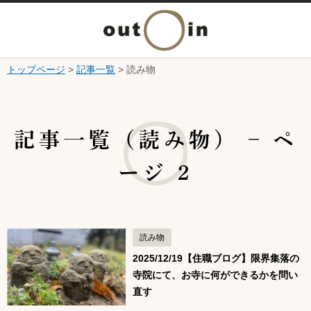
メ
ニ
トップページ
>
記事一覧
> 読み物
本文へ
ュ
ここから本文です。
ー
記事一覧（読み物） – ペ
を
ージ 2
開
く
読み物
2025/12/19【住職ブログ】限界集落の
寺院にて、お寺に何ができるかを問い
直す