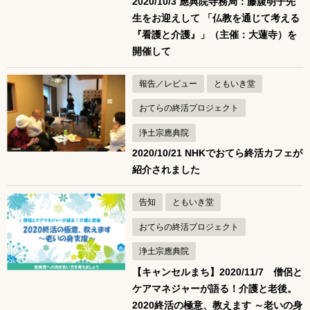
2020/10/3 應典院寺務局：藤腹明子先
生をお迎えして 「仏教を通じて考える
『看護と介護』」（主催：大蓮寺）を
開催して
報告／レビュー
ともいき堂
おてらの終活プロジェクト
浄土宗應典院
2020/10/21 NHKでおてら終活カフェが
紹介されました
告知
ともいき堂
おてらの終活プロジェクト
浄土宗應典院
【キャンセルまち】2020/11/7 僧侶と
ケアマネジャーが語る！介護と老後。
2020終活の極意、教えます ～老いの身