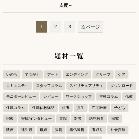
支度～
1
2
3
次ページ
ペ
ー
題材一覧
ジ
ナ
ビ
いのち
てつがく
アート
エンディング
グリーフ
ケア
ゲ
コミュニティ
スタッフコラム
スピリチュアリティ
ダウンロード
ー
モニターレビュー
レビュー
ワークショップ
主幹コラム
仏教
シ
住職コラム
住職仏教講話
供養
共生
在宅医療
子ども
ョ
宗教
寄稿/インタビュー
寺院
対談
幼児教育
探究
ン
映画
死生観
母娘
演劇
看仏連携
看取り
社会貢献