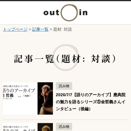
メ
ニ
トップページ
>
記事一覧
> 題材: 対談
本文へ
ュ
ここから本文です。
ー
記事一覧(題材: 対談)
を
開
読み物
く
2026/7/7【語りのアーカイブ】應典院
の魅力を語るシリーズ⑤金哲義さんイ
ンタビュー（後編）
読み物