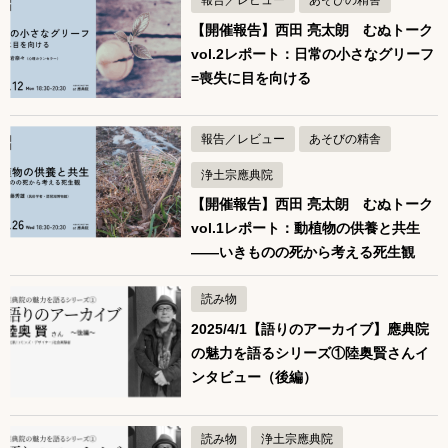
報告／レビュー
あそびの精舎
【開催報告】西田 亮太朗 むぬトーク
vol.2レポート：日常の小さなグリーフ
=喪失に目を向ける
報告／レビュー
あそびの精舎
浄土宗應典院
【開催報告】西田 亮太朗 むぬトーク
vol.1レポート：動植物の供養と共生
——いきものの死から考える死生観
読み物
2025/4/1【語りのアーカイブ】應典院
の魅力を語るシリーズ①陸奥賢さんイ
ンタビュー（後編）
読み物
浄土宗應典院