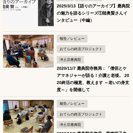
2025/3/13【語りのアーカイブ】應典院
の魅力を語るシリーズ①陸奥賢さんイ
ンタビュー（中編）
報告／レビュー
おてらの終活プロジェクト
浄土宗應典院
2020/11/7 應典院寺務局：「僧侶とケ
アマネジャーが語る！介護と老後。 20
20終活の極意、教えます ～老いの身支
度～」を開催して
報告／レビュー
おてらの終活プロジェクト
浄土宗應典院