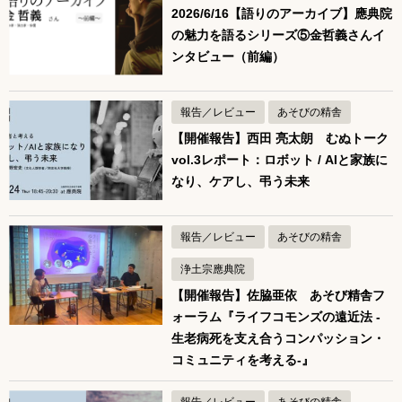
2026/6/16【語りのアーカイブ】應典院
の魅力を語るシリーズ⑤金哲義さんイ
ンタビュー（前編）
報告／レビュー
あそびの精舎
【開催報告】西田 亮太朗 むぬトーク
vol.3レポート：ロボット / AIと家族に
なり、ケアし、弔う未来
報告／レビュー
あそびの精舎
浄土宗應典院
【開催報告】佐脇亜依 あそび精舎フ
ォーラム『ライフコモンズの遠近法 -
生老病死を支え合うコンパッション・
コミュニティを考える-』