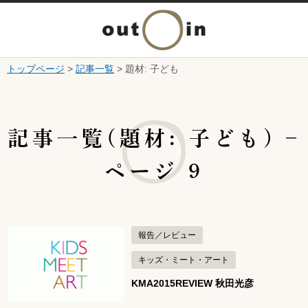
メ
ニ
トップページ
>
記事一覧
> 題材: 子ども
本文へ
ュ
ここから本文です。
ー
記事一覧(題材: 子ども) –
を
ページ 9
開
く
報告／レビュー
キッズ・ミート・アート
KMA2015REVIEW 秋田光彦