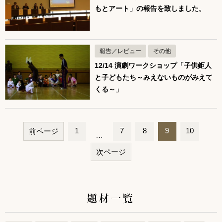
もとアート」の報告を致しました。
報告／レビュー
その他
12/14 演劇ワークショップ「子供鉅人
と子どもたち～みえないものがみえて
くる～」
1
7
8
9
10
前ページ
…
ペ
次ページ
ー
ジ
ナ
題材一覧
ビ